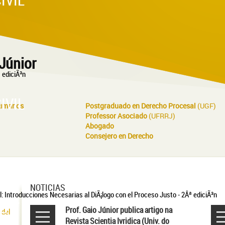
Júnior
IVIL
Humanos
Postgraduado en Derecho Procesal
(UGF)
Professor Asociado
(UFRRJ)
Abogado
Consejero en Derecho
NOTICIAS
O Y
Prof. Gaio Júnior publica artigo na
 del
Revista Scientia Ivridica (Univ. do