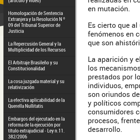
(artículo y video)
en mutación.
Homologación de Sentencia
Extranjera y la Resolución N º
Es cierto que al
09 del Tribunal Superior de
Justicia
fenómenos en co
que son ahistór
La Repercusión General y la
Multiplicidad de los Recursos
La aparición y e
El Arbitraje Brasileño y su
los mecanismos 
Constitucionalidad
prestados por l
La cosa juzgada material y su
individuos, emp
relativización
son oriundos de
La efectiva aplicabilidad de la
y políticos comp
Querella Nullitatis
consumidores c
Embargos del ejecutado en la
procesos, frent
reforma de la ejecución por
desarrollo.
título extrajudicial - Ley n.11.
382/2006