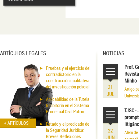
ARTÍCULOS LEGALES
NOTICIAS
Prof. G
Pruebas y el ejercicio del
Revista
contradictorio en la
construcción cualitativa
Minho 
del investigación policial
31
Artigo p
JUL
Universi
Aplicabilidad de la Tutela
volume r
Inhibitoria en el Sistema
existênci
TJSC - 
Procesual Civil Patrio
prompt 
+ ARTÍCULOS
Estado y el predicado de
litigân
la Seguridad Jurídica:
22
Além de 
Breves Reflexiones
JUN