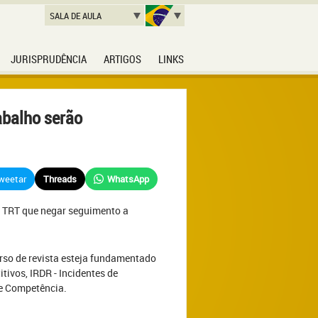
SALA DE AULA
JURISPRUDÊNCIA
ARTIGOS
LINKS
abalho serão
weetar
Threads
WhatsApp
e TRT que negar seguimento a
so de revista esteja fundamentado
tivos, IRDR - Incidentes de
de Competência.