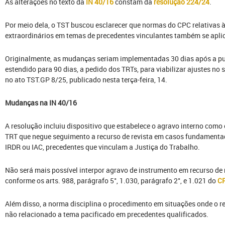
As alterações no texto da
IN 40/16
constam da
resolução 224/24
.
Por meio dela, o TST buscou esclarecer que normas do CPC relativas à
extraordinários em temas de precedentes vinculantes também se apli
Originalmente, as mudanças seriam implementadas 30 dias após a pub
estendido para 90 dias, a pedido dos TRTs, para viabilizar ajustes no
no ato TST.GP 8/25, publicado nesta terça-feira, 14.
Mudanças na IN 40/16
A resolução incluiu dispositivo que estabelece o agravo interno como 
TRT que negue seguimento a recurso de revista em casos fundamenta
IRDR ou IAC, precedentes que vinculam a Justiça do Trabalho.
Não será mais possível interpor agravo de instrumento em recurso de 
conforme os arts. 988, parágrafo 5°, 1.030, parágrafo 2°, e 1.021 do
C
Além disso, a norma disciplina o procedimento em situações onde o re
não relacionado a tema pacificado em precedentes qualificados.