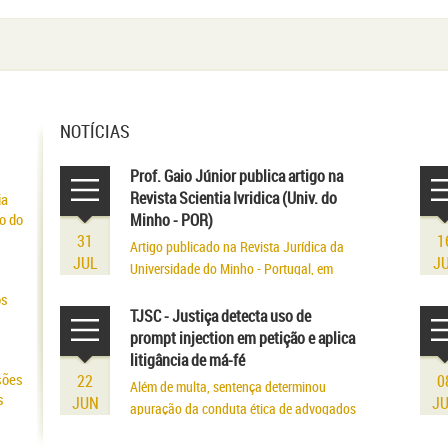
NOTÍCIAS
Prof. Gaio Júnior publica artigo na
Revista Scientia Ivridica (Univ. do
ia
o do
Minho - POR)
31
1
Artigo publicado na Revista Jurídica da
JUL
J
Universidade do Minho - Portugal, em
volume referente aos seus 75 anos de
os
existência.
TJSC - Justiça detecta uso de
prompt injection em petição e aplica
litigância de má-fé
sões
22
0
Além de multa, sentença determinou
s
JUN
J
apuração da conduta ética de advogados