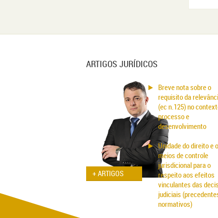
ARTIGOS JURÍDICOS
Breve nota sobre o
requisito da relevânc
(ec n.125) no context
processo e
desenvolvimento
Unidade do direito e 
meios de controle
jurisdicional para o
+ ARTIGOS
respeito aos efeitos
vinculantes das deci
judiciais (precedente
normativos)