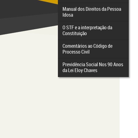
Manual dos Direitos da Pessoa
Idosa
O STF e a interpretação da
Constituição
Comentários ao Código de
Processo Civil
Previdência Social Nos 90 Anos
da Lei Eloy Chaves