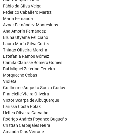
Fábio da Silva Veiga
Federico Caballero Martiz
María Fernanda
Aznar Fernández-Montesinos
Ana Amorín Fernández
Bruna Utyama Feliciano
Laura María Silva Cortez
Thiago Oliveira Moreira
Estefanía Ramos Gómez
Camila Clarisse Romero Gomes
Rui Miguel Zeferino Ferreira
Morquecho Cobas
Violeta
Guilherme Augusto Souza Godoy
Francielle Vieira Oliveira
Victor Scarpa de Albuquerque
Larissa Costa Polak
Hellen Oliveira Carvalho
Rodrigo Andrés Poyanco Bugueño
Cristian Carbajales Neira
Amanda Dias Verrone