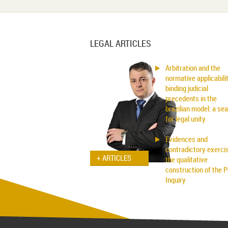
LEGAL ARTICLES
Arbitration and the
normative applicabili
binding judicial
precedents in the
brazilian model: a se
for legal unity
Evidences and
contradictory exercis
+ ARTICLES
the qualitative
construction of the P
Inquiry
Applicability of the
Inhibitory Tutelage in
Homeland Civil Proc