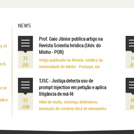
NEWS
Prof. Gaio Júnior publica artigo na
Revista Scientia Ivridica (Univ. do
ty of
Minho - POR)
31
1
Artigo publicado na Revista Jurídica da
arch
JUL
J
Universidade do Minho - Portugal, em
volume referente aos seus 75 anos de
existência.
TJSC - Justiça detecta uso de
prompt injection em petição e aplica
e in
litigância de má-fé
olice
22
0
Além de multa, sentença determinou
JUN
J
apuração da conduta ética de advogados
edure