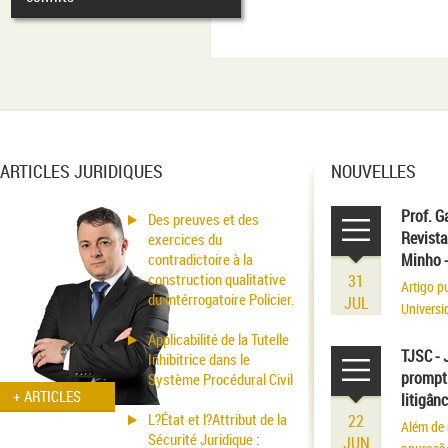
ARTICLES JURIDIQUES
NOUVELLES
Prof. G
Des preuves et des
Revista
exercices du
contradictoire à la
Minho 
construction qualitative
31
Artigo p
du Intérrogatoire Policier.
JUL
Universi
volume r
Applicabilité de la Tutelle
existênci
TJSC - 
Inhibitrice dans le
prompt 
Système Procédural Civil
+ ARTICLES
litigân
L?État et l?Attribut de la
22
Além de 
Sécurité Juridique :
JUN