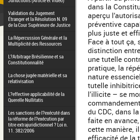
Juridctions (Article et Video)
dans la Constitu
Validation du Jugement
aperçu l’autorisa
Étranger et la Résolution N. 09
préventive capa
de la Cour Supérieure de Justice
plus juste et eff
La Répercussion Générale et la
Face à tout ça, s
Multiplicité des Ressources
distinction entr
L?Arbitrage Brésilienne et sa
une tutelle contre
Constitutionnalité
pratique, la répé
La chose jugée matérielle et sa
nature essenciel
relativisation
tutelle inhibitr
l’illicite – se m
L?effective applicabilité de la
Querelle Nullitatis
commandements l
du CDC, dans la 
Les sanctions de l?exécuté dans
la réforme de l?exécution par
faite en avance, 
titre extrajuridictionnel ? Loi n.
cette manière, il
11. 382/2006
efficacité de la 