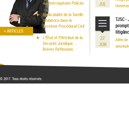
du Intérrogatoire Policier.
JUL
Universi
volume r
Applicabilité de la Tutelle
existênci
TJSC - 
Inhibitrice dans le
prompt 
Système Procédural Civil
+ ARTICLES
litigân
L?État et l?Attribut de la
22
Além de 
Sécurité Juridique :
JUN
apuraçã
Brèves Réflexions
© 2017. Tous droits réservés.