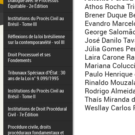
Dialogue avec le Processus
Athos Rocha Tr
Équitable - 2e Édition
Brener Duque Be
Institutions du Procès Civil au
Evandro Marcel
Brésil - Tome III
George Salomão
Réflexions de la loi brésilienne
José Danilo Tav
sur la contemporanéité - vol III
Júlia Gomes Pe
Droit Processuel et ses
Laira Carone R
Fondements
Mariana Colucci
Tribunaux Spéciaux d?État : 30
Paulo Henrique
ans de la Loi n° 9.099/1995
Rinaldo Mouzal
Rodrigo Almeid
Institutions du Procès Civil au
Brésil - Tome II
Thaís Miranda d
Wesllay Carlos 
Institutions de Droit Procédural
Civil - 7e Édition
Procédure civile, droits
procéduraux fondamentaux et