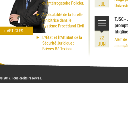
du Intérrogatoire Policier.
JUL
Universi
volume r
Applicabilité de la Tutelle
existênci
TJSC - 
Inhibitrice dans le
prompt 
Système Procédural Civil
+ ARTICLES
litigân
L?État et l?Attribut de la
22
Além de 
Sécurité Juridique :
JUN
apuraçã
Brèves Réflexions
© 2017. Tous droits réservés.