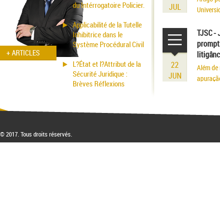
du Intérrogatoire Policier.
JUL
Universi
volume r
Applicabilité de la Tutelle
existênci
TJSC - 
Inhibitrice dans le
prompt 
Système Procédural Civil
+ ARTICLES
litigân
L?État et l?Attribut de la
22
Além de 
Sécurité Juridique :
JUN
apuraçã
Brèves Réflexions
© 2017. Tous droits réservés.