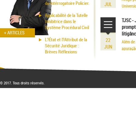
du Intérrogatoire Policier.
JUL
Universi
volume r
Applicabilité de la Tutelle
existênci
TJSC - 
Inhibitrice dans le
prompt 
Système Procédural Civil
+ ARTICLES
litigân
L?État et l?Attribut de la
22
Além de 
Sécurité Juridique :
JUN
apuraçã
Brèves Réflexions
© 2017. Tous droits réservés.