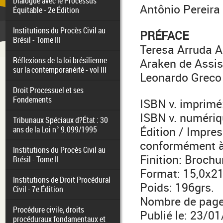
Dialogue avec le Processus
Antônio Pereira
Équitable - 2e Édition
Institutions du Procès Civil au
PRÉFACE
Brésil - Tome III
Teresa Arruda 
Réflexions de la loi brésilienne
Araken de Assis
sur la contemporanéité - vol III
Leonardo Greco
Droit Processuel et ses
Fondements
ISBN v. imprim
ISBN v. numéri
Tribunaux Spéciaux d?État : 30
ans de la Loi n° 9.099/1995
Édition / Impres
conformément à
Institutions du Procès Civil au
Finition: Brochu
Brésil - Tome II
Format: 15,0x2
Institutions de Droit Procédural
Poids: 196grs.
Civil - 7e Édition
Nombre de page
Procédure civile, droits
Publié le: 23/0
procéduraux fondamentaux et