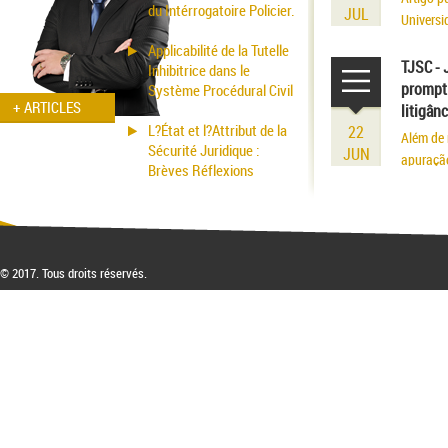
du Intérrogatoire Policier.
JUL
Universi
volume r
Applicabilité de la Tutelle
existênci
TJSC - 
Inhibitrice dans le
prompt 
Système Procédural Civil
+ ARTICLES
litigân
L?État et l?Attribut de la
22
Além de 
Sécurité Juridique :
JUN
apuraçã
Brèves Réflexions
© 2017. Tous droits réservés.