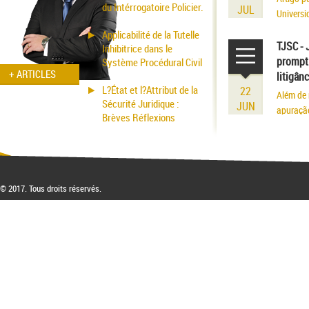
du Intérrogatoire Policier.
JUL
Universi
volume r
Applicabilité de la Tutelle
existênci
TJSC - 
Inhibitrice dans le
prompt 
Système Procédural Civil
+ ARTICLES
litigân
L?État et l?Attribut de la
22
Além de 
Sécurité Juridique :
JUN
apuraçã
Brèves Réflexions
© 2017. Tous droits réservés.