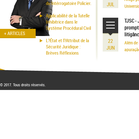
du Intérrogatoire Policier.
JUL
Universi
volume r
Applicabilité de la Tutelle
existênci
TJSC - 
Inhibitrice dans le
prompt 
Système Procédural Civil
+ ARTICLES
litigân
L?État et l?Attribut de la
22
Além de 
Sécurité Juridique :
JUN
apuraçã
Brèves Réflexions
© 2017. Tous droits réservés.