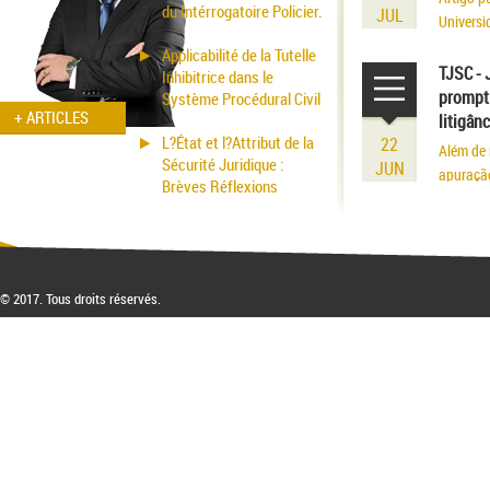
du Intérrogatoire Policier.
JUL
Universi
volume r
Applicabilité de la Tutelle
existênci
TJSC - 
Inhibitrice dans le
prompt 
Système Procédural Civil
+ ARTICLES
litigân
L?État et l?Attribut de la
22
Além de 
Sécurité Juridique :
JUN
apuraçã
Brèves Réflexions
© 2017. Tous droits réservés.