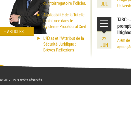
du Intérrogatoire Policier.
JUL
Universi
volume r
Applicabilité de la Tutelle
existênci
TJSC - 
Inhibitrice dans le
prompt 
Système Procédural Civil
+ ARTICLES
litigân
L?État et l?Attribut de la
22
Além de 
Sécurité Juridique :
JUN
apuraçã
Brèves Réflexions
© 2017. Tous droits réservés.