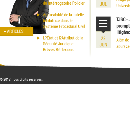
du Intérrogatoire Policier.
JUL
Universi
volume r
Applicabilité de la Tutelle
existênci
TJSC - 
Inhibitrice dans le
prompt 
Système Procédural Civil
+ ARTICLES
litigân
L?État et l?Attribut de la
22
Além de 
Sécurité Juridique :
JUN
apuraçã
Brèves Réflexions
© 2017. Tous droits réservés.