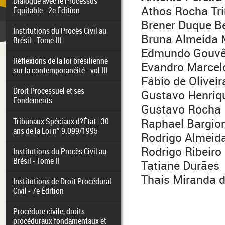
Dialogue avec le Processus
Athos Rocha Tr
Équitable - 2e Édition
Brener Duque Be
Institutions du Procès Civil au
Bruna Almeida M
Brésil - Tome III
Edmundo Gouvêa
Réflexions de la loi brésilienne
Evandro Marcel
sur la contemporanéité - vol III
Fábio de Olivei
Droit Processuel et ses
Gustavo Henriq
Fondements
Gustavo Rocha 
Tribunaux Spéciaux d?État : 30
Raphael Bargio
ans de la Loi n° 9.099/1995
Rodrigo Almeid
Rodrigo Ribeiro 
Institutions du Procès Civil au
Brésil - Tome II
Tatiane Durães
Thais Miranda d
Institutions de Droit Procédural
Civil - 7e Édition
Procédure civile, droits
procéduraux fondamentaux et