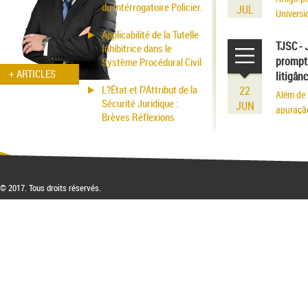
du Intérrogatoire Policier.
JUL
Universi
volume r
Applicabilité de la Tutelle
existênci
TJSC - 
Inhibitrice dans le
prompt 
Système Procédural Civil
+ ARTICLES
litigân
L?État et l?Attribut de la
22
Além de 
Sécurité Juridique :
JUN
apuraçã
Brèves Réflexions
© 2017. Tous droits réservés.