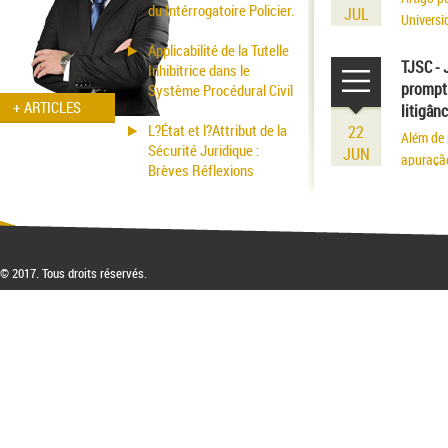
du Intérrogatoire Policier.
JUL
Universi
volume r
Applicabilité de la Tutelle
existênci
TJSC - 
Inhibitrice dans le
prompt 
Système Procédural Civil
+ ARTICLES
litigân
L?État et l?Attribut de la
22
Além de 
Sécurité Juridique :
JUN
apuraçã
Brèves Réflexions
© 2017. Tous droits réservés.