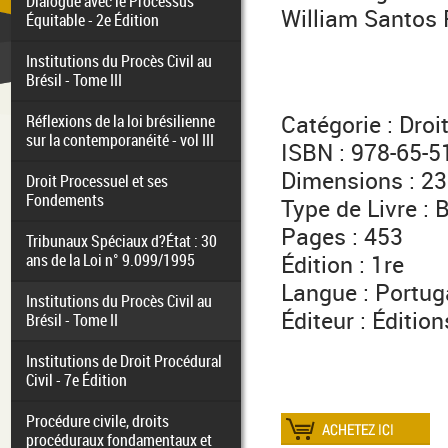
Dialogue avec le Processus
William Santos 
Équitable - 2e Édition
Institutions du Procès Civil au
Brésil - Tome III
Catégorie : Droi
Réflexions de la loi brésilienne
sur la contemporanéité - vol III
ISBN : 978-65-5
Dimensions : 23
Droit Processuel et ses
Fondements
Type de Livre : 
Pages : 453
Tribunaux Spéciaux d?État : 30
ans de la Loi n° 9.099/1995
Édition : 1re
Langue : Portug
Institutions du Procès Civil au
Éditeur : Éditio
Brésil - Tome II
Institutions de Droit Procédural
Civil - 7e Édition
Procédure civile, droits
procéduraux fondamentaux et