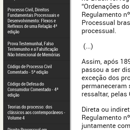
“Ordenações do 
Processo Civil, Direitos
Regulamento nº.
Fundamentais Processuais e
Desenvolvimento: Flexos e
Processual bras
Reflexos de uma Relação 4ª
processual.
edição
Prova Testemunhal, Falso
(...)
Testemunho e a Falsificação
Não Intencional de Memórias
Assim, após 189
Código de Processo Civil
passou a ser di
Comentado - 5ª edição
exceção dos pro
Código de Defesa do
permaneceram se
Consumidor Comentado - 4ª
ressaltar, pela
edição
Teorias do processo: dos
Direta ou indire
clássicos aos contemporâneos -
Regulamento nº
Volume 4
juntamente com
Direito Processual em