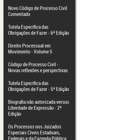
Novo Código de Processo Civil
Comentado
Tutela Específica das
Obrigações de Fazer - 6ª Edição
Direito Processual em
Movimento - Volume 5
Código de Processo Civil -
Novas reflexões e perspectivas
Tutela Específica das
Obrigações de Fazer - 5ª Edição
Biografia não autorizada versus
Liberdade de Expressão - 2ª
Edição
Os Processos nos Juizados
Especiais Cíveis Estaduais,
Federais e da Fazenda Pública