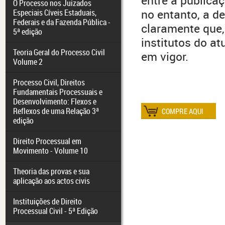
entre a publica
O Processo nos Juizados
no entanto, a de
Especiais Cíveis Estaduais,
Federais e da Fazenda Pública -
claramente que,
5ª edição
institutos do a
Teoria Geral do Processo Civil
em vigor.
Volume 2
Processo Civil, Direitos
Fundamentais Processuais e
Desenvolvimento: Flexos e
Reflexos de uma Relação 3ª
edição
Direito Processual em
Movimento - Volume 10
Theoria das provas e sua
aplicação aos actos civis
Instituições de Direito
Processual Civil - 5ª Edição