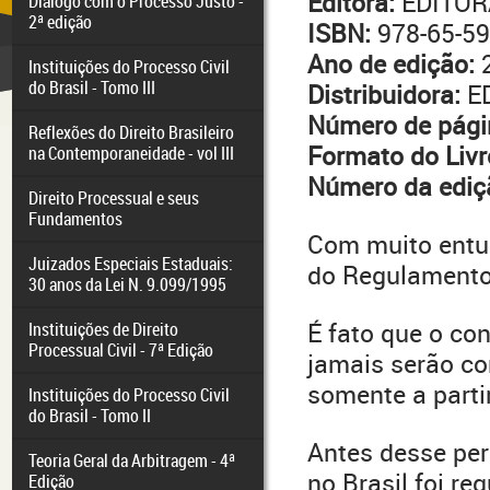
Editora:
EDITOR
Diálogo com o Processo Justo -
2ª edição
ISBN:
978-65-59
Ano de edição:
Instituições do Processo Civil
do Brasil - Tomo III
Distribuidora:
E
Número de pági
Reflexões do Direito Brasileiro
Formato do Livr
na Contemporaneidade - vol III
Número da ediç
Direito Processual e seus
Fundamentos
Com muito ent
Juizados Especiais Estaduais:
do Regulamento 
30 anos da Lei N. 9.099/1995
É fato que o co
Instituições de Direito
Processual Civil - 7ª Edição
jamais serão co
somente a parti
Instituições do Processo Civil
do Brasil - Tomo II
Antes desse perí
Teoria Geral da Arbitragem - 4ª
no Brasil foi r
Edição