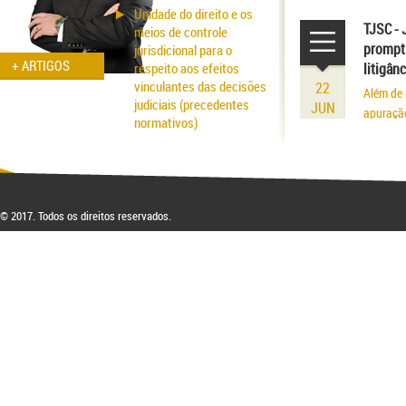
volume r
Unidade do direito e os
existênci
TJSC - 
meios de controle
prompt 
jurisdicional para o
+ ARTIGOS
respeito aos efeitos
litigân
vinculantes das decisões
22
Além de 
judiciais (precedentes
JUN
apuraçã
normativos)
Aspectos probatórios na
fraude patrimonial: da
responsabilidade à
respectiva blindagem
© 2017. Todos os direitos reservados.