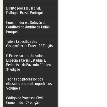
Direito processual civil.
Diálogos Brasil-Portugal
Consumidor e a Solução de
Conflitos no Âmbito da União
Europeia
Tutela Específica das
Obrigações de Fazer - 8ª Edição
O Processo nos Juizados
Especiais Cíveis Estaduais,
Federais e da Fazenda Pública -
3ª edição
Teorias do processo: dos
clássicos aos contemporâneos -
Volume 1
Código de Processo Civil
Comentado - 2ª edição