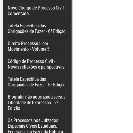
Novo Código de Processo Civil
Comentado
Tutela Específica das
Obrigações de Fazer - 6ª Edição
Direito Processual em
Movimento - Volume 5
Código de Processo Civil -
Novas reflexões e perspectivas
Tutela Específica das
Obrigações de Fazer - 5ª Edição
Biografia não autorizada versus
Liberdade de Expressão - 2ª
Edição
Os Processos nos Juizados
Especiais Cíveis Estaduais,
Federais e da Fazenda Pública