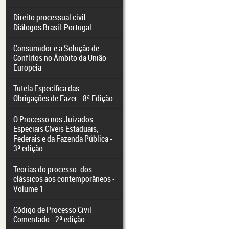
Direito processual civil.
Diálogos Brasil-Portugal
Consumidor e a Solução de
Conflitos no Âmbito da União
Europeia
Tutela Específica das
Obrigações de Fazer - 8ª Edição
O Processo nos Juizados
Especiais Cíveis Estaduais,
Federais e da Fazenda Pública -
3ª edição
Teorias do processo: dos
clássicos aos contemporâneos -
Volume 1
Código de Processo Civil
Comentado - 2ª edição