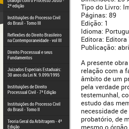
Diálogo com o Processo Justo -
2ª edição
Tipo do Livro: 
Páginas: 89
Instituições do Processo Civil
Edição: 1
do Brasil - Tomo III
Idioma: Portug
Reflexões do Direito Brasileiro
Editora: Editora
na Contemporaneidade - vol III
Publicação: abr
Direito Processual e seus
Fundamentos
A presente obra
Juizados Especiais Estaduais:
relação com a f
30 anos da Lei N. 9.099/1995
âmbito de um pr
pela verdade pr
Instituições de Direito
Processual Civil - 7ª Edição
testemunhal, co
estudo das memó
Instituições do Processo Civil
do Brasil - Tomo II
necessidade de
probatório, de m
Teoria Geral da Arbitragem - 4ª
mesmo o órgão j
Edição