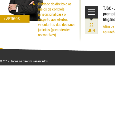
volume r
Unidade do direito e os
existênci
TJSC - 
meios de controle
prompt 
jurisdicional para o
+ ARTIGOS
respeito aos efeitos
litigân
vinculantes das decisões
22
Além de 
judiciais (precedentes
JUN
apuraçã
normativos)
Aspectos probatórios na
fraude patrimonial: da
responsabilidade à
respectiva blindagem
© 2017. Todos os direitos reservados.