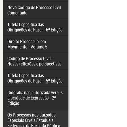
Novo Código de Processo Civil
Comentado
Tutela Específica das
Obrigações de Fazer - 6ª Edição
Direito Processual em
Movimento - Volume 5
Código de Processo Civil -
Novas reflexões e perspectivas
Tutela Específica das
Obrigações de Fazer - 5ª Edição
Biografia não autorizada versus
Liberdade de Expressão - 2ª
Edição
Os Processos nos Juizados
Especiais Cíveis Estaduais,
Federais e da Fazenda Pública