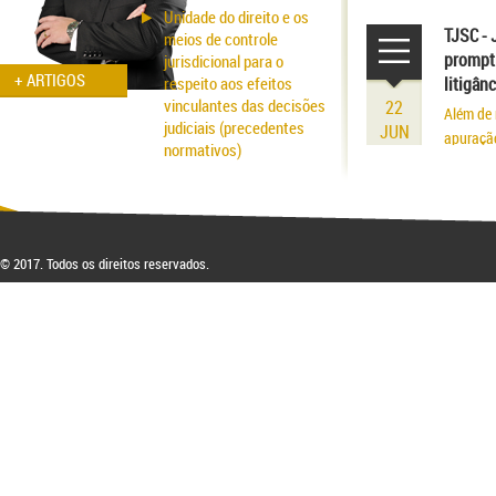
volume r
Unidade do direito e os
existênci
TJSC - 
meios de controle
prompt 
jurisdicional para o
+ ARTIGOS
respeito aos efeitos
litigân
vinculantes das decisões
22
Além de 
judiciais (precedentes
JUN
apuraçã
normativos)
Aspectos probatórios na
fraude patrimonial: da
responsabilidade à
respectiva blindagem
© 2017. Todos os direitos reservados.