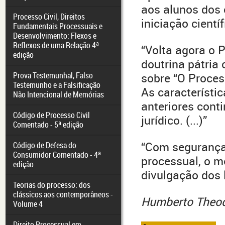
aos alunos dos 
Processo Civil, Direitos
iniciação científi
Fundamentais Processuais e
Desenvolvimento: Flexos e
Reflexos de uma Relação 4ª
“Volta agora o P
edição
doutrina pátria 
Prova Testemunhal, Falso
sobre “O Proces
Testemunho e a Falsificação
As característi
Não Intencional de Memórias
anteriores cont
Código de Processo Civil
jurídico. (...)”
Comentado - 5ª edição
“Com segurança,
Código de Defesa do
Consumidor Comentado - 4ª
processual, o m
edição
divulgação dos l
Teorias do processo: dos
clássicos aos contemporâneos -
Humberto Theod
Volume 4
Direito Processual em