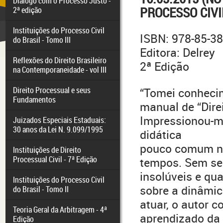
Diálogo com o Processo Justo -
PROCESSO CIVI
2ª edição
Instituições do Processo Civil
ISBN: 978-85-3
do Brasil - Tomo III
Editora: Delrey
Reflexões do Direito Brasileiro
2ª Edição
na Contemporaneidade - vol III
Direito Processual e seus
“Tomei conhecim
Fundamentos
manual de “Direi
Impressionou-me
Juizados Especiais Estaduais:
30 anos da Lei N. 9.099/1995
didática
pouco comum no
Instituições de Direito
Processual Civil - 7ª Edição
tempos. Sem se
insolúveis e qu
Instituições do Processo Civil
sobre a dinâmic
do Brasil - Tomo II
atuar, o autor 
Teoria Geral da Arbitragem - 4ª
aprendizado da 
Edição