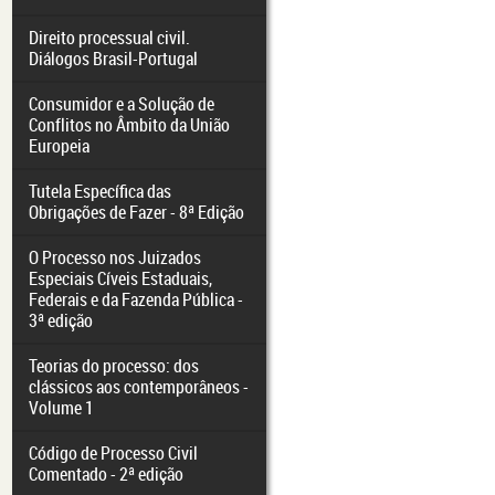
Direito processual civil.
Diálogos Brasil-Portugal
Consumidor e a Solução de
Conflitos no Âmbito da União
Europeia
Tutela Específica das
Obrigações de Fazer - 8ª Edição
O Processo nos Juizados
Especiais Cíveis Estaduais,
Federais e da Fazenda Pública -
3ª edição
Teorias do processo: dos
clássicos aos contemporâneos -
Volume 1
Código de Processo Civil
Comentado - 2ª edição