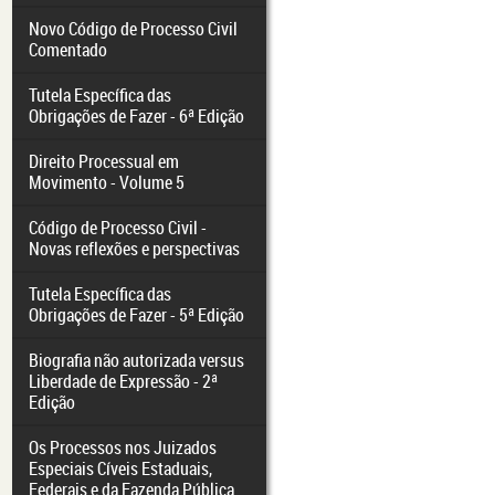
Novo Código de Processo Civil
Comentado
Tutela Específica das
Obrigações de Fazer - 6ª Edição
Direito Processual em
Movimento - Volume 5
Código de Processo Civil -
Novas reflexões e perspectivas
Tutela Específica das
Obrigações de Fazer - 5ª Edição
Biografia não autorizada versus
Liberdade de Expressão - 2ª
Edição
Os Processos nos Juizados
Especiais Cíveis Estaduais,
Federais e da Fazenda Pública