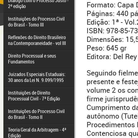
Diálogo com o Processo Justo -
Formato: Capa 
2ª edição
Páginas: 440 p
Instituições do Processo Civil
Edição: 1ª - Vol.
do Brasil - Tomo III
ISBN: 978-85-7
Reflexões do Direito Brasileiro
Dimensões: 15,
na Contemporaneidade - vol III
Peso: 645 gr
Editora: Del Rey
Direito Processual e seus
Fundamentos
Seguindo fielme
Juizados Especiais Estaduais:
30 anos da Lei N. 9.099/1995
presente e feste
volume 2 os con
Instituições de Direito
firme jurisprud
Processual Civil - 7ª Edição
Cumprimento da
Instituições do Processo Civil
autônomo (Tutel
do Brasil - Tomo II
Procedimentos E
Teoria Geral da Arbitragem - 4ª
Contenciosa qua
Edição