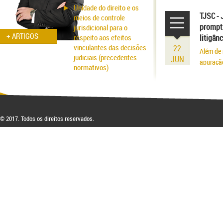
volume r
Unidade do direito e os
existênci
TJSC - 
meios de controle
prompt 
jurisdicional para o
+ ARTIGOS
respeito aos efeitos
litigân
vinculantes das decisões
22
Além de 
judiciais (precedentes
JUN
apuraçã
normativos)
Aspectos probatórios na
fraude patrimonial: da
responsabilidade à
respectiva blindagem
© 2017. Todos os direitos reservados.