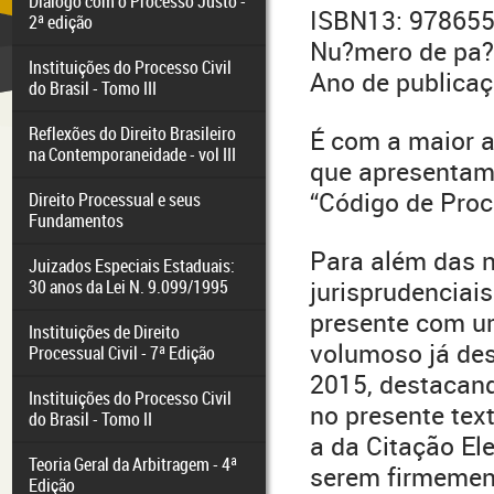
Diálogo com o Processo Justo -
ISBN13: 97865
2ª edição
Nu?mero de pa?
Instituições do Processo Civil
Ano de publicaç
do Brasil - Tomo III
Reflexões do Direito Brasileiro
É com a maior a
na Contemporaneidade - vol III
que apresentamo
“Código de Proc
Direito Processual e seus
Fundamentos
Para além das n
Juizados Especiais Estaduais:
30 anos da Lei N. 9.099/1995
jurisprudenciai
presente com um
Instituições de Direito
volumoso já des
Processual Civil - 7ª Edição
2015, destacand
Instituições do Processo Civil
no presente tex
do Brasil - Tomo II
a da Citação El
Teoria Geral da Arbitragem - 4ª
serem firmement
Edição