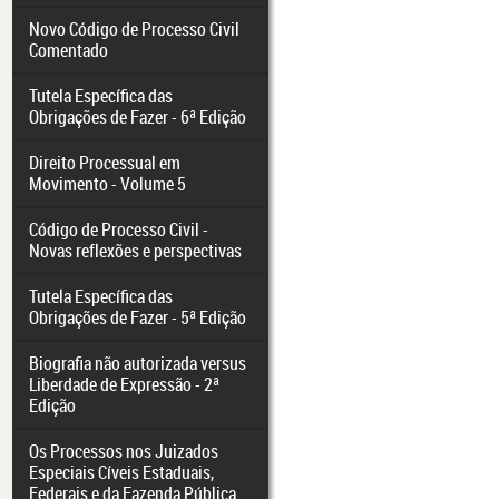
Novo Código de Processo Civil
Comentado
Tutela Específica das
Obrigações de Fazer - 6ª Edição
Direito Processual em
Movimento - Volume 5
Código de Processo Civil -
Novas reflexões e perspectivas
Tutela Específica das
Obrigações de Fazer - 5ª Edição
Biografia não autorizada versus
Liberdade de Expressão - 2ª
Edição
Os Processos nos Juizados
Especiais Cíveis Estaduais,
Federais e da Fazenda Pública