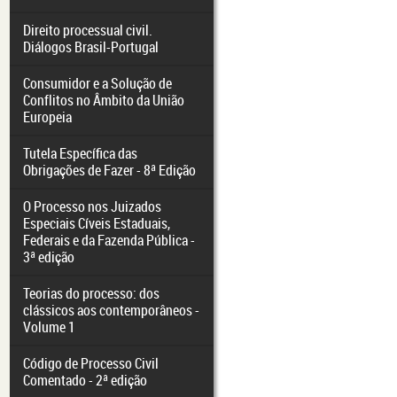
Direito processual civil.
Diálogos Brasil-Portugal
Consumidor e a Solução de
Conflitos no Âmbito da União
Europeia
Tutela Específica das
Obrigações de Fazer - 8ª Edição
O Processo nos Juizados
Especiais Cíveis Estaduais,
Federais e da Fazenda Pública -
3ª edição
Teorias do processo: dos
clássicos aos contemporâneos -
Volume 1
Código de Processo Civil
Comentado - 2ª edição