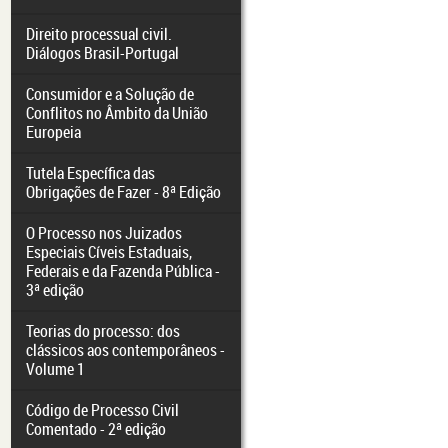
Direito processual civil.
Diálogos Brasil-Portugal
Consumidor e a Solução de
Conflitos no Âmbito da União
Europeia
Tutela Específica das
Obrigações de Fazer - 8ª Edição
O Processo nos Juizados
Especiais Cíveis Estaduais,
Federais e da Fazenda Pública -
3ª edição
Teorias do processo: dos
clássicos aos contemporâneos -
Volume 1
Código de Processo Civil
Comentado - 2ª edição