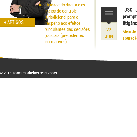
volume r
Unidade do direito e os
existênci
TJSC - 
meios de controle
prompt 
jurisdicional para o
+ ARTIGOS
respeito aos efeitos
litigân
vinculantes das decisões
22
Além de 
judiciais (precedentes
JUN
apuraçã
normativos)
Aspectos probatórios na
fraude patrimonial: da
responsabilidade à
respectiva blindagem
© 2017. Todos os direitos reservados.