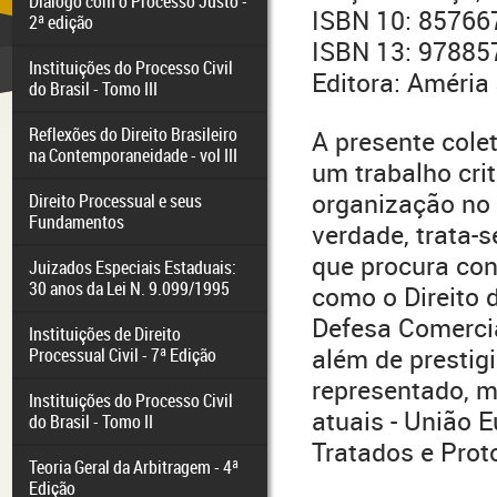
Diálogo com o Processo Justo -
ISBN 10: 85766
2ª edição
ISBN 13: 9788
Instituições do Processo Civil
Editora: Améria 
do Brasil - Tomo III
Reflexões do Direito Brasileiro
A presente cole
na Contemporaneidade - vol III
um trabalho cri
organização no 
Direito Processual e seus
Fundamentos
verdade, trata
que procura con
Juizados Especiais Estaduais:
30 anos da Lei N. 9.099/1995
como o Direito 
Defesa Comercia
Instituições de Direito
além de prestig
Processual Civil - 7ª Edição
representado, m
Instituições do Processo Civil
atuais - União 
do Brasil - Tomo II
Tratados e Prot
Teoria Geral da Arbitragem - 4ª
Edição