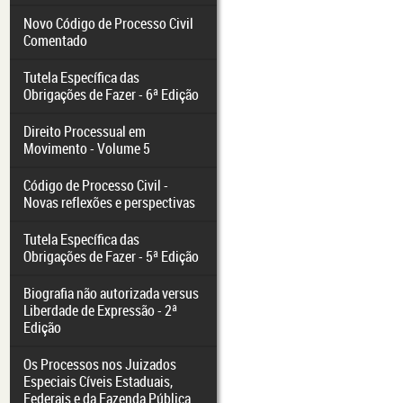
Novo Código de Processo Civil
Comentado
Tutela Específica das
Obrigações de Fazer - 6ª Edição
Direito Processual em
Movimento - Volume 5
Código de Processo Civil -
Novas reflexões e perspectivas
Tutela Específica das
Obrigações de Fazer - 5ª Edição
Biografia não autorizada versus
Liberdade de Expressão - 2ª
Edição
Os Processos nos Juizados
Especiais Cíveis Estaduais,
Federais e da Fazenda Pública