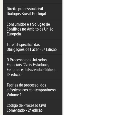
Direito processual civil.
Diálogos Brasil-Portugal
Consumidor e a Solução de
Conflitos no Âmbito da União
Europeia
Tutela Específica das
Obrigações de Fazer - 8ª Edição
O Processo nos Juizados
Especiais Cíveis Estaduais,
Federais e da Fazenda Pública -
3ª edição
Teorias do processo: dos
clássicos aos contemporâneos -
Volume 1
Código de Processo Civil
Comentado - 2ª edição