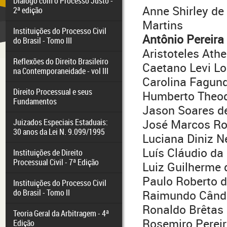
Diálogo com o Processo Justo -
Anne Shirley de
2ª edição
Martins
Instituições do Processo Civil
Antônio Pereira
do Brasil - Tomo III
Aristoteles Ath
Reflexões do Direito Brasileiro
Caetano Levi L
na Contemporaneidade - vol III
Carolina Fagun
Direito Processual e seus
Humberto Theod
Fundamentos
Jason Soares de
Juizados Especiais Estaduais:
José Marcos Rod
30 anos da Lei N. 9.099/1995
Luciana Diniz 
Luís Cláudio da
Instituições de Direito
Processual Civil - 7ª Edição
Luiz Guilherme 
Paulo Roberto 
Instituições do Processo Civil
do Brasil - Tomo II
Raimundo Cândi
Ronaldo Brêtas 
Teoria Geral da Arbitragem - 4ª
Rosemiro Pereir
Edição