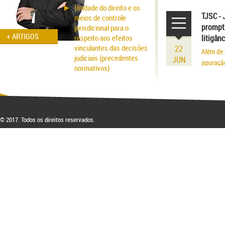
volume r
Unidade do direito e os
existênci
TJSC - 
meios de controle
prompt 
jurisdicional para o
+ ARTIGOS
respeito aos efeitos
litigân
vinculantes das decisões
22
Além de 
judiciais (precedentes
JUN
apuraçã
normativos)
Aspectos probatórios na
fraude patrimonial: da
responsabilidade à
respectiva blindagem
© 2017. Todos os direitos reservados.