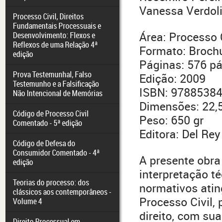
Vanessa Verdol
Processo Civil, Direitos
Fundamentais Processuais e
Área: Processo C
Desenvolvimento: Flexos e
Reflexos de uma Relação 4ª
Formato: Broch
edição
Páginas: 576 p
Prova Testemunhal, Falso
Edição: 2009
Testemunho e a Falsificação
ISBN: 9788538
Não Intencional de Memórias
Dimensões: 22,5
Código de Processo Civil
Peso: 650 gr
Comentado - 5ª edição
Editora: Del Rey
Código de Defesa do
Consumidor Comentado - 4ª
A presente obra
edição
interpretação t
Teorias do processo: dos
normativos atin
clássicos aos contemporâneos -
Processo Civil,
Volume 4
direito, com sua
Direito Processual em