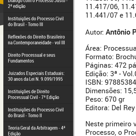
Diálogo com o Processo Justo -
11.417/06, 11.4
2ª edição
11.441/07 e 11.
Instituições do Processo Civil
do Brasil - Tomo III
Autor:
Antônio P
Reflexões do Direito Brasileiro
na Contemporaneidade - vol III
Área: Processual
Direito Processual e seus
Formato: Broch
Fundamentos
Páginas: 472 p
Edição: 3ª - Vol
Juizados Especiais Estaduais:
30 anos da Lei N. 9.099/1995
ISBN: 9788538
Dimensões: 15,5
Instituições de Direito
Processual Civil - 7ª Edição
Peso: 670 gr
Editora: Del Rey
Instituições do Processo Civil
do Brasil - Tomo II
Neste primeiro 
Teoria Geral da Arbitragem - 4ª
Processo, o Pr
Edição