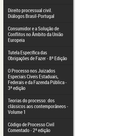
Direito processual civil.
Diálogos Brasil-Portugal
Consumidor e a Solução de
Conflitos no Âmbito da União
Europeia
Tutela Específica das
Obrigações de Fazer - 8ª Edição
O Processo nos Juizados
Especiais Cíveis Estaduais,
Federais e da Fazenda Pública -
3ª edição
Teorias do processo: dos
clássicos aos contemporâneos -
Volume 1
Código de Processo Civil
Comentado - 2ª edição