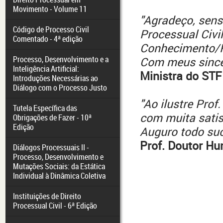
Movimento - Volume 11
"Agradeço, sensi
Código de Processo Civil
Processual Civi
Comentado - 4ª edição
Conhecimento/Re
Processo, Desenvolvimento e a
Com meus since
Inteligência Artificial:
Ministra do ST
Introduções Necessárias ao
Diálogo com o Processo Justo
"Ao ilustre Prof
Tutela Específica das
com muita satis
Obrigações de Fazer - 10ª
Edição
Auguro todo su
Prof. Doutor Hu
Diálogos Processuais II -
Processo, Desenvolvimento e
Mutações Sociais: da Estática
Individual à Dinâmica Coletiva
Instituições de Direito
Processual Civil - 6ª Edição