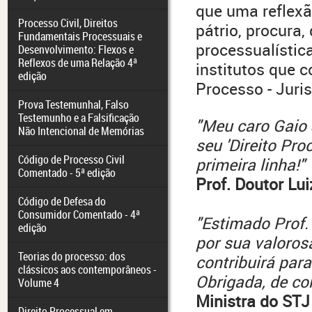
que uma reflexã
Processo Civil, Direitos
pátrio, procura,
Fundamentais Processuais e
processualístic
Desenvolvimento: Flexos e
Reflexos de uma Relação 4ª
institutos que 
edição
Processo - Juri
Prova Testemunhal, Falso
Testemunho e a Falsificação
"Meu caro Gaio 
Não Intencional de Memórias
seu 'Direito Pro
Código de Processo Civil
primeira linha!"
Comentado - 5ª edição
Prof. Doutor Lu
Código de Defesa do
Consumidor Comentado - 4ª
"Estimado Prof. 
edição
por sua valorosa
Teorias do processo: dos
contribuirá par
clássicos aos contemporâneos -
Obrigada, de co
Volume 4
Ministra do STJ
Direito Processual em