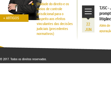
volume r
Unidade do direito e os
existênci
TJSC - 
meios de controle
prompt 
jurisdicional para o
+ ARTIGOS
respeito aos efeitos
litigân
vinculantes das decisões
22
Além de 
judiciais (precedentes
JUN
apuraçã
normativos)
Aspectos probatórios na
fraude patrimonial: da
responsabilidade à
respectiva blindagem
© 2017. Todos os direitos reservados.