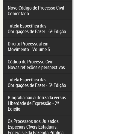
Novo Código de Processo Civil
Comentado
Tutela Específica das
Obrigações de Fazer - 6ª Edição
Direito Processual em
Movimento - Volume 5
Código de Processo Civil -
Novas reflexões e perspectivas
Tutela Específica das
Obrigações de Fazer - 5ª Edição
Biografia não autorizada versus
Liberdade de Expressão - 2ª
Edição
Os Processos nos Juizados
Especiais Cíveis Estaduais,
Federais e da Fazenda Pública