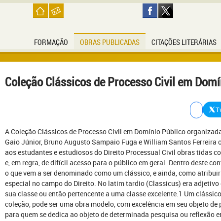
FORMAÇÃO
OBRAS PUBLICADAS
CITAÇÕES LITERÁRIAS
Coleção Clássicos de Processo Civil em Domí
T
A Coleção Clássicos de Processo Civil em Domínio Público organizada
Gaio Júnior, Bruno Augusto Sampaio Fuga e William Santos Ferreira ob
aos estudantes e estudiosos do Direito Processual Civil obras tidas c
e, em regra, de difícil acesso para o público em geral. Dentro deste con
o que vem a ser denominado como um clássico, e ainda, como atribuir
especial no campo do Direito. No latim tardio (Classicus) era adjetiv
sua classe ou então pertencente a uma classe excelente.1 Um clássi
coleção, pode ser uma obra modelo, com excelência em seu objeto de pe
para quem se dedica ao objeto de determinada pesquisa ou reflexão 