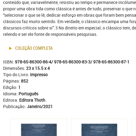
conteúdo que, variavelmente, resistiu ao tempo e permanece incólume
propor uma obra tida como clássica é antes de tudo, preservar o que ne
“selecionar o que se lê, dedicar esforço em obras que foram bem pensa
clássicos faz muito sentido. Em verdade, o clássico encampa uma fo
discursos críticos sobre si”.3 No direito em especial, o clássico tem, d
relendo e ser ele fonte de responsáveis pesquisas.
COLEÇÃO COMPLETA
ISBN:
978-65-86300-86-4/ 978-65-86300-83-3/ 978-65-86300-87-1
Dimensões:
23 x 15.5 x 4
Tipo do Livro:
Impresso
Páginas:
852
Edição:
1
Idioma:
Português
Editora:
Editora Thoth
Publicação:
Janeiro/2021