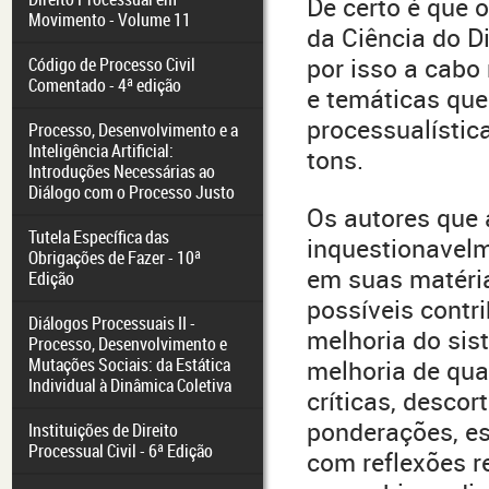
De certo é que 
Movimento - Volume 11
da Ciência do D
por isso a cabo
Código de Processo Civil
Comentado - 4ª edição
e temáticas qu
processualístic
Processo, Desenvolvimento e a
Inteligência Artificial:
tons.
Introduções Necessárias ao
Diálogo com o Processo Justo
Os autores que 
Tutela Específica das
inquestionavelm
Obrigações de Fazer - 10ª
em suas matéria
Edição
possíveis contr
Diálogos Processuais II -
melhoria do sis
Processo, Desenvolvimento e
Mutações Sociais: da Estática
melhoria de qual
Individual à Dinâmica Coletiva
críticas, descor
ponderações, e
Instituições de Direito
Processual Civil - 6ª Edição
com reflexões 