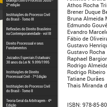
Diálogo com o Processo Justo -
Athos Rocha Tr
2ª edição
Brener Duque Be
Instituições do Processo Civil
Bruna Almeida M
do Brasil - Tomo III
Edmundo Gouvêa
Reflexões do Direito Brasileiro
Evandro Marcel
na Contemporaneidade - vol III
Fábio de Olivei
Direito Processual e seus
Gustavo Henriq
Fundamentos
Gustavo Rocha 
Juizados Especiais Estaduais:
Raphael Bargio
30 anos da Lei N. 9.099/1995
Rodrigo Almeid
Rodrigo Ribeiro 
Instituições de Direito
Processual Civil - 7ª Edição
Tatiane Durães
Thais Miranda d
Instituições do Processo Civil
do Brasil - Tomo II
Teoria Geral da Arbitragem - 4ª
ISBN: 978-85-8
Edição