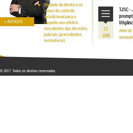
volume r
Unidade do direito e os
existênci
TJSC - 
meios de controle
prompt 
jurisdicional para o
+ ARTIGOS
respeito aos efeitos
litigân
vinculantes das decisões
22
Além de 
judiciais (precedentes
JUN
apuraçã
normativos)
Aspectos probatórios na
fraude patrimonial: da
responsabilidade à
respectiva blindagem
© 2017. Todos os direitos reservados.