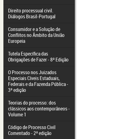
Direito processual civil.
Diálogos Brasil-Portugal
Consumidor e a Solução de
Conflitos no Âmbito da União
Europeia
Tutela Específica das
Obrigações de Fazer - 8ª Edição
O Processo nos Juizados
Especiais Cíveis Estaduais,
Federais e da Fazenda Pública -
3ª edição
Teorias do processo: dos
clássicos aos contemporâneos -
Volume 1
Código de Processo Civil
Comentado - 2ª edição