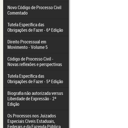
Novo Código de Processo Civil
Comentado
Tutela Específica das
Obrigações de Fazer - 6ª Edição
Direito Processual em
Movimento - Volume 5
Código de Processo Civil -
Novas reflexões e perspectivas
Tutela Específica das
Obrigações de Fazer - 5ª Edição
Biografia não autorizada versus
Liberdade de Expressão - 2ª
Edição
Os Processos nos Juizados
Especiais Cíveis Estaduais,
Federais e da Fazenda Pública