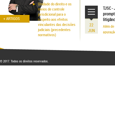
volume r
Unidade do direito e os
existênci
TJSC - 
meios de controle
prompt 
jurisdicional para o
+ ARTIGOS
respeito aos efeitos
litigân
vinculantes das decisões
22
Além de 
judiciais (precedentes
JUN
apuraçã
normativos)
Aspectos probatórios na
fraude patrimonial: da
responsabilidade à
respectiva blindagem
© 2017. Todos os direitos reservados.