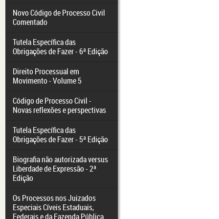
Novo Código de Processo Civil
Comentado
Tutela Específica das
Obrigações de Fazer - 6ª Edição
Direito Processual em
Movimento - Volume 5
Código de Processo Civil -
Novas reflexões e perspectivas
Tutela Específica das
Obrigações de Fazer - 5ª Edição
Biografia não autorizada versus
Liberdade de Expressão - 2ª
Edição
Os Processos nos Juizados
Especiais Cíveis Estaduais,
Federais e da Fazenda Pública