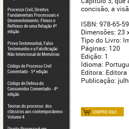
Capítulo 3, que
concisão, a vis
Processo Civil, Direitos
Fundamentais Processuais e
Desenvolvimento: Flexos e
ISBN: 978-65-5
Reflexos de uma Relação 4ª
Dimensões: 23 x
edição
Tipo do Livro: 
Prova Testemunhal, Falso
Páginas: 120
Testemunho e a Falsificação
Não Intencional de Memórias
Edição: 1
Idioma: Portug
Código de Processo Civil
Editora: Editora
Comentado - 5ª edição
Publicação: jul
Código de Defesa do
Consumidor Comentado - 4ª
edição
Teorias do processo: dos
clássicos aos contemporâneos -
Volume 4
Direito Processual em