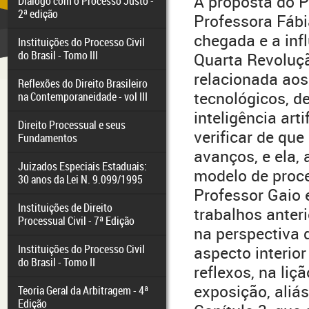
A proposta do P
Diálogo com o Processo Justo -
2ª edição
Professora Fábi
chegada e a in
Instituições do Processo Civil
do Brasil - Tomo III
Quarta Revoluçã
relacionada ao
Reflexões do Direito Brasileiro
tecnológicos, de
na Contemporaneidade - vol III
inteligência artif
Direito Processual e seus
verificar de que
Fundamentos
avanços, e ela, 
Juizados Especiais Estaduais:
modelo de proce
30 anos da Lei N. 9.099/1995
Professor Gaio 
Instituições de Direito
trabalhos anter
Processual Civil - 7ª Edição
na perspectiva 
Instituições do Processo Civil
aspecto interior
do Brasil - Tomo II
reflexos, na liç
exposição, aliá
Teoria Geral da Arbitragem - 4ª
Edição