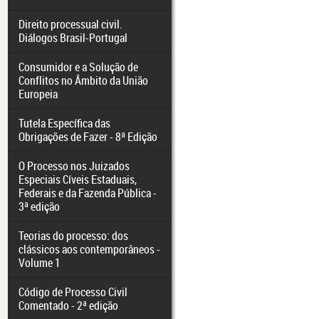
Direito processual civil.
Diálogos Brasil-Portugal
Consumidor e a Solução de
Conflitos no Âmbito da União
Europeia
Tutela Específica das
Obrigações de Fazer - 8ª Edição
O Processo nos Juizados
Especiais Cíveis Estaduais,
Federais e da Fazenda Pública -
3ª edição
Teorias do processo: dos
clássicos aos contemporâneos -
Volume 1
Código de Processo Civil
Comentado - 2ª edição