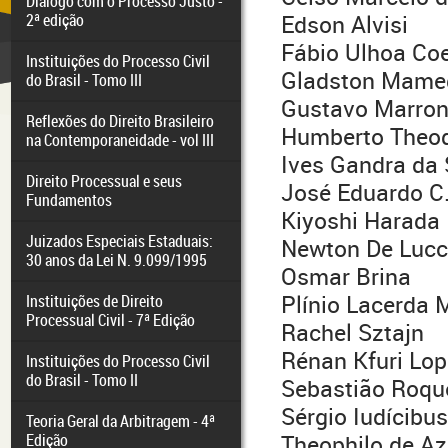
Diálogo com o Processo Justo -
2ª edição
Edson Alvisi
Fábio Ulhoa Co
Instituições do Processo Civil
Gladston Mame
do Brasil - Tomo III
Gustavo Marro
Reflexões do Direito Brasileiro
Humberto Theod
na Contemporaneidade - vol III
Ives Gandra da 
Direito Processual e seus
José Eduardo C
Fundamentos
Kiyoshi Harada
Juizados Especiais Estaduais:
Newton De Luc
30 anos da Lei N. 9.099/1995
Osmar Brina
Plínio Lacerda 
Instituições de Direito
Processual Civil - 7ª Edição
Rachel Sztajn
Rénan Kfuri Lo
Instituições do Processo Civil
do Brasil - Tomo II
Sebastião Roqu
Sérgio Iudícibus
Teoria Geral da Arbitragem - 4ª
Edição
Theophilo de A