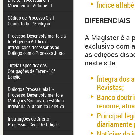
Índice alfabé
Movimento - Volume 11
Código de Processo Civil
DIFERENCIAIS
Comentado - 4ª edição
Processo, Desenvolvimento e a
A Magister é a p
Inteligência Artificial:
exclusivo com a
Introduções Necessárias ao
Diálogo com o Processo Justo
as edições dis
neste site:
Tutela Específica das
Obrigações de Fazer - 10ª
Edição
Íntegra dos 
Revistas;
Diálogos Processuais II -
Processo, Desenvolvimento e
Banco doutri
Mutações Sociais: da Estática
renome, atua
Individual à Dinâmica Coletiva
Principal le
Instituições de Direito
diariamente 
Processual Civil - 6ª Edição
Notícias do 