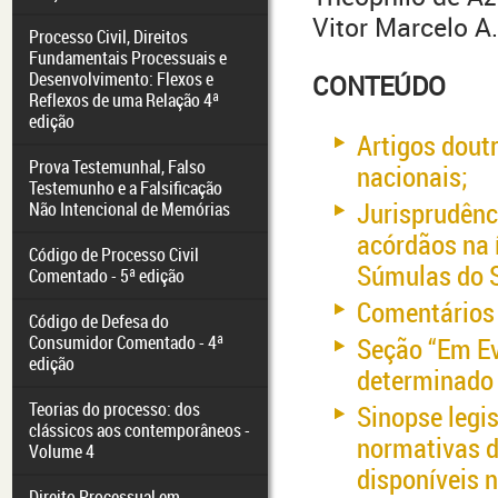
Vitor Marcelo A
Processo Civil, Direitos
Fundamentais Processuais e
Desenvolvimento: Flexos e
CONTEÚDO
Reflexos de uma Relação 4ª
edição
Artigos dout
Prova Testemunhal, Falso
nacionais;
Testemunho e a Falsificação
Jurisprudênc
Não Intencional de Memórias
acórdãos na í
Código de Processo Civil
Súmulas do S
Comentado - 5ª edição
Comentários 
Código de Defesa do
Consumidor Comentado - 4ª
Seção “Em Ev
edição
determinado
Teorias do processo: dos
Sinopse legi
clássicos aos contemporâneos -
normativas d
Volume 4
disponíveis n
Direito Processual em