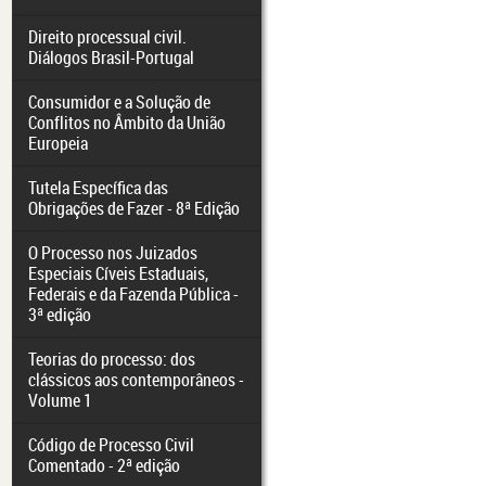
Direito processual civil.
Diálogos Brasil-Portugal
Consumidor e a Solução de
Conflitos no Âmbito da União
Europeia
Tutela Específica das
Obrigações de Fazer - 8ª Edição
O Processo nos Juizados
Especiais Cíveis Estaduais,
Federais e da Fazenda Pública -
3ª edição
Teorias do processo: dos
clássicos aos contemporâneos -
Volume 1
Código de Processo Civil
Comentado - 2ª edição