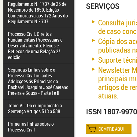
Regulamento N. º 737 de 25 de
SERVIÇOS
Novembro de 1850: Edição
Comemorativa aos 172 Anos do
Consulta jur
Regulamento N.º 737
de caso conc
Processo Civil, Direitos
Cópia dos ac
Fundamentais Processuais e
Desenvolvimento: Flexos e
publicadas n
Reflexos de uma Relação 2ª
edição
Suporte técni
Newsletter Ma
Segundas Linhas sobre o
Processo Civil ou antes
principais mu
Addicções ás Primeiras do
artigos de r
Bacharel Joaquim José Caetano
Pereira e Sousa - Parte I e II
atuais.
Tomo VI - Do cumprimento a
ISSN 1807-9970
Sentença Artigos 513 a 538
Primeiras linhas sobre o
Processo Civil