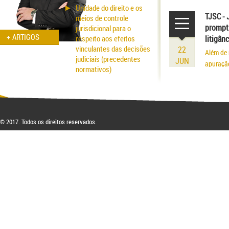
volume r
Unidade do direito e os
existênci
TJSC - 
meios de controle
prompt 
jurisdicional para o
+ ARTIGOS
respeito aos efeitos
litigân
vinculantes das decisões
22
Além de 
judiciais (precedentes
JUN
apuraçã
normativos)
Aspectos probatórios na
fraude patrimonial: da
responsabilidade à
respectiva blindagem
© 2017. Todos os direitos reservados.