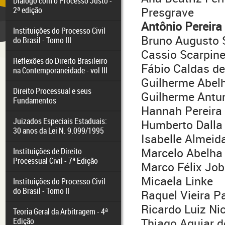
Diálogo com o Processo Justo -
2ª edição
Presgrave
Antônio Pereira
Instituições do Processo Civil
Bruno Augusto
do Brasil - Tomo III
Cassio Scarpine
Reflexões do Direito Brasileiro
Fábio Caldas de
na Contemporaneidade - vol III
Guilherme Abel
Direito Processual e seus
Guilherme Antu
Fundamentos
Hannah Pereira 
Juizados Especiais Estaduais:
Humberto Dalla
30 anos da Lei N. 9.099/1995
Isabelle Almeida
Marcelo Abelha
Instituições de Direito
Processual Civil - 7ª Edição
Marco Félix Jo
Micaela Linke
Instituições do Processo Civil
do Brasil - Tomo II
Raquel Vieira P
Ricardo Luiz Nic
Teoria Geral da Arbitragem - 4ª
Edição
Thiago Aguiar 