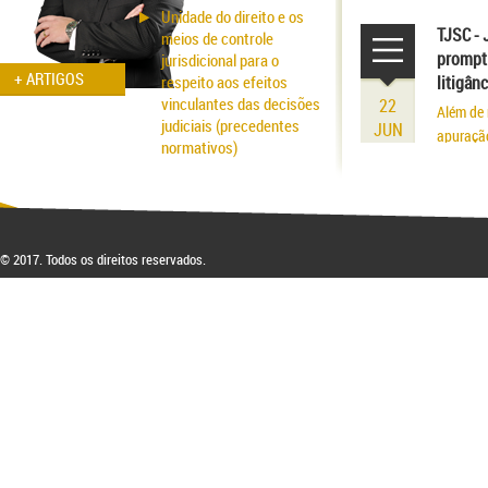
volume r
Unidade do direito e os
existênci
TJSC - 
meios de controle
prompt 
jurisdicional para o
+ ARTIGOS
respeito aos efeitos
litigân
vinculantes das decisões
22
Além de 
judiciais (precedentes
JUN
apuraçã
normativos)
Aspectos probatórios na
fraude patrimonial: da
responsabilidade à
respectiva blindagem
© 2017. Todos os direitos reservados.