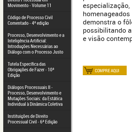
especialização,
Movimento - Volume 11
homenageados e 
Código de Processo Civil
demonstra o fôl
Comentado - 4ª edição
possibilitando a
Processo, Desenvolvimento e a
e visão contemp
Inteligência Artificial:
Introduções Necessárias ao
Diálogo com o Processo Justo
Tutela Específica das
Obrigações de Fazer - 10ª
Edição
Diálogos Processuais II -
Processo, Desenvolvimento e
Mutações Sociais: da Estática
Individual à Dinâmica Coletiva
Instituições de Direito
Processual Civil - 6ª Edição