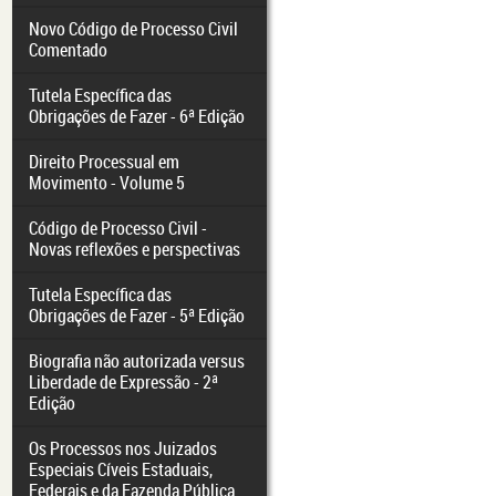
Novo Código de Processo Civil
Comentado
Tutela Específica das
Obrigações de Fazer - 6ª Edição
Direito Processual em
Movimento - Volume 5
Código de Processo Civil -
Novas reflexões e perspectivas
Tutela Específica das
Obrigações de Fazer - 5ª Edição
Biografia não autorizada versus
Liberdade de Expressão - 2ª
Edição
Os Processos nos Juizados
Especiais Cíveis Estaduais,
Federais e da Fazenda Pública