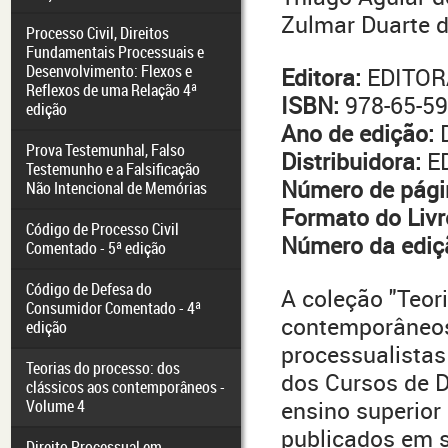
Zulmar Duarte d
Processo Civil, Direitos
Fundamentais Processuais e
Desenvolvimento: Flexos e
Editora:
EDITOR
Reflexos de uma Relação 4ª
ISBN:
978-65-59
edição
Ano de edição:
D
Prova Testemunhal, Falso
Distribuidora:
E
Testemunho e a Falsificação
Número de pági
Não Intencional de Memórias
Formato do Livr
Código de Processo Civil
Número da ediç
Comentado - 5ª edição
Código de Defesa do
A coleção "Teor
Consumidor Comentado - 4ª
contemporâneos"
edição
processualistas
Teorias do processo: dos
dos Cursos de D
clássicos aos contemporâneos -
Volume 4
ensino superior
publicados em s
Direito Processual em