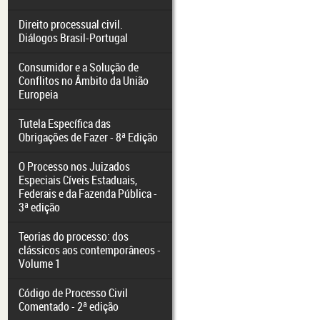
Direito processual civil.
Diálogos Brasil-Portugal
Consumidor e a Solução de
Conflitos no Âmbito da União
Europeia
Tutela Específica das
Obrigações de Fazer - 8ª Edição
O Processo nos Juizados
Especiais Cíveis Estaduais,
Federais e da Fazenda Pública -
3ª edição
Teorias do processo: dos
clássicos aos contemporâneos -
Volume 1
Código de Processo Civil
Comentado - 2ª edição