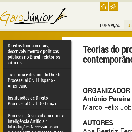
FORMAÇÃO
O
Direitos fundamentais,
Teorias do pr
desenvolvimento e políticas
contemporâne
públicas no Brasil: relatórios
críticos
Trajetória e destino do Direito
Processual Civil Hispano -
Americano
ORGANIZADOR
Antônio Pereira
Instituições de Direito
Processual Civil - 8ª Edição
Marco Félix Jo
Processo, Desenvolvimento e a
Inteligência Artificial:
AUTORES
Introduções Necessárias ao
Ana Beatriz Ferr