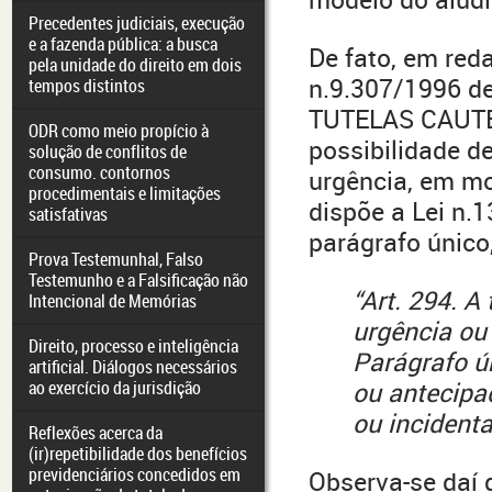
Precedentes judiciais, execução
e a fazenda pública: a busca
De fato, em red
pela unidade do direito em dois
n.9.307/1996 de
tempos distintos
TUTELAS CAUTE
ODR como meio propício à
possibilidade d
solução de conflitos de
consumo. contornos
urgência, em m
procedimentais e limitações
dispõe a Lei n.
satisfativas
parágrafo único
Prova Testemunhal, Falso
Testemunho e a Falsificação não
“Art. 294. A
Intencional de Memórias
urgência ou
Direito, processo e inteligência
Parágrafo ún
artificial. Diálogos necessários
ao exercício da jurisdição
ou antecipa
ou incidental
Reflexões acerca da
(ir)repetibilidade dos benefícios
previdenciários concedidos em
Observa-se daí 