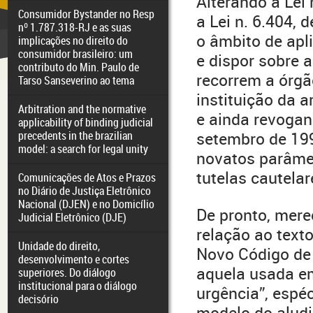
Alterando a Lei
Consumidor Bystander no Resp
a Lei n. 6.404, 
nº 1.787.318-RJ e as suas
o âmbito de apl
implicações no direito do
consumidor brasileiro: um
e dispor sobre 
contributo do Min. Paulo de
recorrem a órgão
Tarso Sanseverino ao tema
instituição da a
Arbitration and the normative
e ainda revogand
applicability of binding judicial
precedents in the brazilian
setembro de 199
model: a search for legal unity
novatos parâme
tutelas cautelar
Comunicações de Atos e Prazos
no Diário de Justiça Eletrônico
Nacional (DJEN) e no Domicílio
De pronto, mer
Judicial Eletrônico (DJE)
relação ao text
Unidade do direito,
Novo Código de 
desenvolvimento e cortes
aquela usada em
superiores. Do diálogo
institucional para o diálogo
urgência”, espé
decisório
modelo do aludi