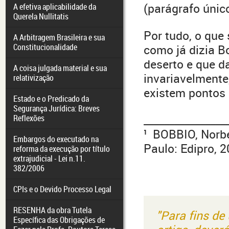
(parágrafo único
A efetiva aplicabilidade da
Querela Nullitatis
Por tudo, o que 
A Arbitragem Brasileira e sua
Constitucionalidade
como já dizia B
deserto e que d
A coisa julgada material e sua
invariavelmente
relativização
existem pontos 
Estado e o Predicado da
Segurança Jurídica: Breves
________________
Reflexões
¹ BOBBIO, Norbe
Embargos do executado na
Paulo: Edipro, 2
reforma da execução por título
extrajudicial - Lei n.11.
382/2006
CPIs e o Devido Processo Legal
RESENHA da obra Tutela
"Para fins de
Específica das Obrigações de