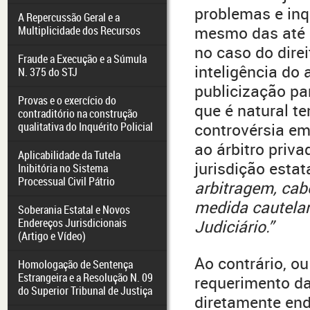
problemas e inq
A Repercussão Geral e a
mesmo das até 
Multiplicidade dos Recursos
no caso do direi
Fraude a Execução e a Súmula
inteligência do 
N. 375 do STJ
publicização par
Provas e o exercício do
que é natural t
contraditório na construção
qualitativa do Inquérito Policial
controvérsia em 
ao árbitro priv
Aplicabilidade da Tutela
jurisdição esta
Inibitória no Sistema
Processual Civil Pátrio
arbitragem, cab
medida cautelar
Soberania Estatal e Novos
Endereços Jurisdicionais
Judiciário.”
(Artigo e Vídeo)
Ao contrário, ou
Homologação de Sentença
Estrangeira e a Resolução N. 09
requerimento da
do Superior Tribunal de Justiça
diretamente end