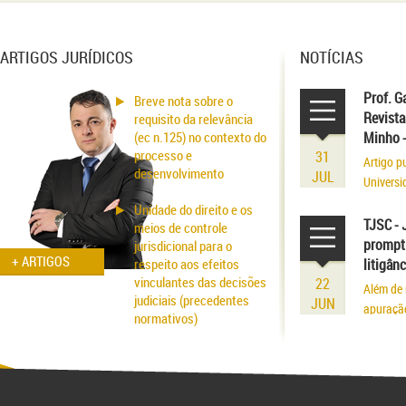
ARTIGOS JURÍDICOS
NOTÍCIAS
Prof. G
Breve nota sobre o
Revista
requisito da relevância
(ec n.125) no contexto do
Minho 
processo e
31
Artigo p
desenvolvimento
JUL
Universi
volume r
Unidade do direito e os
existênci
TJSC - 
meios de controle
prompt 
jurisdicional para o
+ ARTIGOS
respeito aos efeitos
litigân
vinculantes das decisões
22
Além de 
judiciais (precedentes
JUN
apuraçã
normativos)
Aspectos probatórios na
fraude patrimonial: da
responsabilidade à