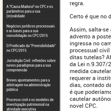
regra.
A ?Causa Madura? no CPC e os
parâmetros para a sua
Certo é que no d
(in)validade
Negócios jurídicos processuais
Assim, salta-se 
e as bases para a sua
advento a poster
consolidação no CPC/2015
ingressa no ca
O Predicado da "Previsibilidade"
processual civil
no CPC/2015
ditas tutelas? A
Jurisdição Civil: reflexões sobre
da Lei n.9.307/
novos paradigmas para a sua
compreensão
medida cautelar
requerer a insti
Breves apontamentos para a
dias, contado da
arbitragem na administração
pública
é que poderíamo
cautelar autôn
Processo civil e os modelos de
investigação patrimonial na
novel CPC.
atividade executiva