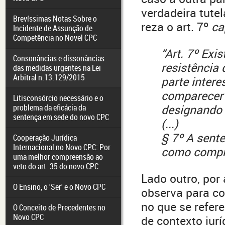
verdadeira tute
Brevíssimas Notas Sobre o
reza o art. 7º
ca
Incidente de Assunção de
Competência no Novel CPC
“Art. 7º Ex
Consonâncias e dissonâncias
resistência 
das medidas urgentes na Lei
Arbitral n.13.129/2015
parte intere
comparecer 
Litisconsórcio necessário e o
problema da eficácia da
designando o
sentença em sede do novo CPC
(...)
§ 7º A sent
Cooperação Jurídica
Internacional no Novo CPC: Por
como compro
uma melhor compreensão ao
veto do art. 35 do novo CPC
Lado outro, por
O Ensino, o 'Ser' e o Novo CPC
observa para co
no que se refere
O Conceito de Precedentes no
Novo CPC
de contexto jur