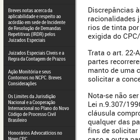
Discrepâncias à
Breves notas acerca da
aplicabilidade e respeito ao
racionalidades 
acórdão em sede de Incidente
rios de tinta po
de Resolução de Demandas
Repetitivas (IRDR) pelos
exigida do CPC/
Juizados Especiais
Trata o art. 22-
Juizados Especiais Cíveis e a
Regra da Contagem de Prazos
partes recorrer
manto de uma cl
Ação Monitória e seus
Contornos no NCPC. Breves
solicitar a con
Considerações
Nota-se não ser
Os Limites da Jurisdição
Nacional e a Cooperação
Lei n.9.307/199
Internacional no Plano do Novo
cláusula compro
Código de Processo Civil
Brasileiro
qualquer das pa
fins de solicita
Honorários Advocatícios no
caso a outra pa
Novo CPC