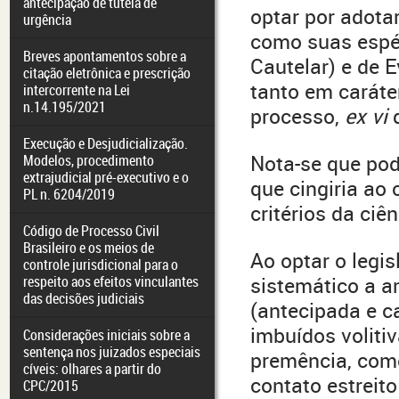
antecipação de tutela de
optar por adota
urgência
como suas espéc
Breves apontamentos sobre a
Cautelar) e de 
citação eletrônica e prescrição
tanto em caráte
intercorrente na Lei
n.14.195/2021
processo,
ex vi
Execução e Desjudicialização.
Nota-se que pod
Modelos, procedimento
extrajudicial pré-executivo e o
que cingiria ao
PL n. 6204/2019
critérios da ciê
Código de Processo Civil
Brasileiro e os meios de
Ao optar o legi
controle jurisdicional para o
respeito aos efeitos vinculantes
sistemático a a
das decisões judiciais
(antecipada e c
imbuídos voliti
Considerações iniciais sobre a
sentença nos juizados especiais
premência, como
cíveis: olhares a partir do
contato estreit
CPC/2015