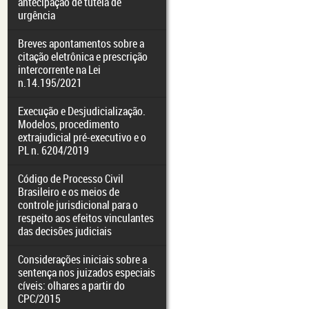
antecipação de tutela de
urgência
Breves apontamentos sobre a
citação eletrônica e prescrição
intercorrente na Lei
n.14.195/2021
Execução e Desjudicialização.
Modelos, procedimento
extrajudicial pré-executivo e o
PL n. 6204/2019
Código de Processo Civil
Brasileiro e os meios de
controle jurisdicional para o
respeito aos efeitos vinculantes
das decisões judiciais
Considerações iniciais sobre a
sentença nos juizados especiais
cíveis: olhares a partir do
CPC/2015