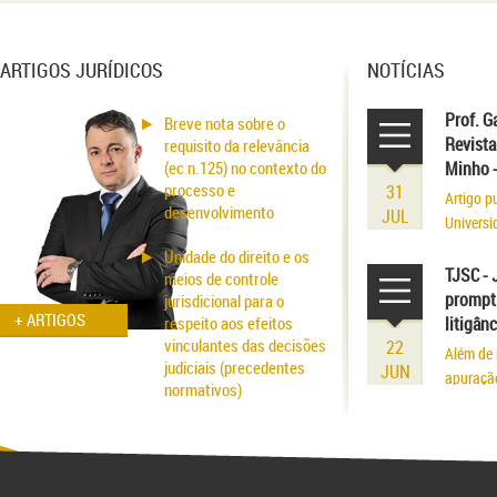
ARTIGOS JURÍDICOS
NOTÍCIAS
Prof. G
Breve nota sobre o
Revista
requisito da relevância
(ec n.125) no contexto do
Minho 
processo e
31
Artigo p
desenvolvimento
JUL
Universi
volume r
Unidade do direito e os
existênci
TJSC - 
meios de controle
prompt 
jurisdicional para o
+ ARTIGOS
respeito aos efeitos
litigân
vinculantes das decisões
22
Além de 
judiciais (precedentes
JUN
apuraçã
normativos)
Aspectos probatórios na
fraude patrimonial: da
responsabilidade à