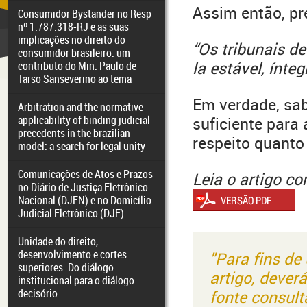
Assim então, pr
Consumidor Bystander no Resp
nº 1.787.318-RJ e as suas
implicações no direito do
“Os tribunais d
consumidor brasileiro: um
la estável, ínteg
contributo do Min. Paulo de
Tarso Sanseverino ao tema
Em verdade, sab
Arbitration and the normative
applicability of binding judicial
suficiente para 
precedents in the brazilian
respeito quanto
model: a search for legal unity
Comunicações de Atos e Prazos
Leia o artigo c
no Diário de Justiça Eletrônico
Nacional (DJEN) e no Domicílio
Judicial Eletrônico (DJE)
Unidade do direito,
desenvolvimento e cortes
"Para fins de
superiores. Do diálogo
artigo, dever
institucional para o diálogo
decisório
fonte consult