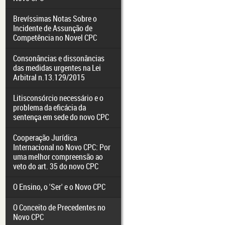
Brevíssimas Notas Sobre o
Incidente de Assunção de
Competência no Novel CPC
Consonâncias e dissonâncias
das medidas urgentes na Lei
Arbitral n.13.129/2015
Litisconsórcio necessário e o
problema da eficácia da
sentença em sede do novo CPC
Cooperação Jurídica
Internacional no Novo CPC: Por
uma melhor compreensão ao
veto do art. 35 do novo CPC
O Ensino, o 'Ser' e o Novo CPC
O Conceito de Precedentes no
Novo CPC