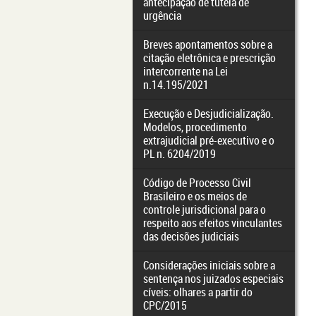
antecipação de tutela de
urgência
Breves apontamentos sobre a
citação eletrônica e prescrição
intercorrente na Lei
n.14.195/2021
Execução e Desjudicialização.
Modelos, procedimento
extrajudicial pré-executivo e o
PL n. 6204/2019
Código de Processo Civil
Brasileiro e os meios de
controle jurisdicional para o
respeito aos efeitos vinculantes
das decisões judiciais
Considerações iniciais sobre a
sentença nos juizados especiais
cíveis: olhares a partir do
CPC/2015