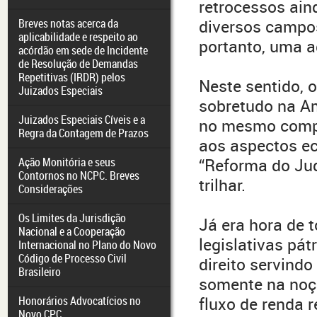
retrocessos ain
Breves notas acerca da
diversos campos
aplicabilidade e respeito ao
portanto, uma ad
acórdão em sede de Incidente
de Resolução de Demandas
Repetitivas (IRDR) pelos
Neste sentido, 
Juizados Especiais
sobretudo na A
Juizados Especiais Cíveis e a
no mesmo compa
Regra da Contagem de Prazos
aos aspectos ec
Ação Monitória e seus
“Reforma do Judi
Contornos no NCPC. Breves
trilhar.
Considerações
Os Limites da Jurisdição
Já era hora de
Nacional e a Cooperação
legislativas pá
Internacional no Plano do Novo
Código de Processo Civil
direito servind
Brasileiro
somente na noç
Honorários Advocatícios no
fluxo de renda r
Novo CPC