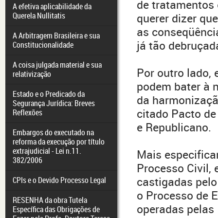
de tratamentos 
A efetiva aplicabilidade da
Querela Nullitatis
querer dizer qu
as conseqüênci
A Arbitragem Brasileira e sua
já tão debruçad
Constitucionalidade
A coisa julgada material e sua
Por outro lado,
relativização
podem bater à n
Estado e o Predicado da
da harmonização
Segurança Jurídica: Breves
citado Pacto de
Reflexões
e Republicano.
Embargos do executado na
reforma da execução por título
extrajudicial - Lei n.11.
Mais especificam
382/2006
Processo Civil,
castigadas pelo
CPIs e o Devido Processo Legal
o Processo de 
RESENHA da obra Tutela
operadas pelas 
Específica das Obrigações de