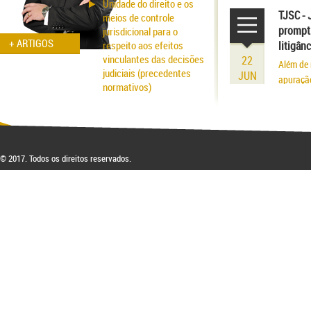
Unidade do direito e os
existênci
TJSC - 
meios de controle
prompt 
jurisdicional para o
+ ARTIGOS
respeito aos efeitos
litigân
vinculantes das decisões
22
Além de 
judiciais (precedentes
JUN
apuraçã
normativos)
Aspectos probatórios na
fraude patrimonial: da
responsabilidade à
respectiva blindagem
© 2017. Todos os direitos reservados.