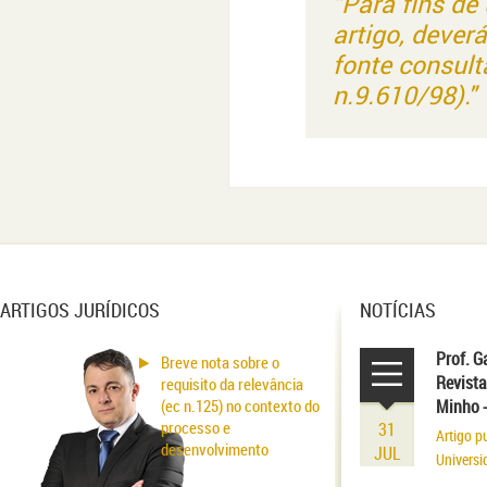
"Para fins de
artigo, dever
fonte consult
n.9.610/98)."
ARTIGOS JURÍDICOS
NOTÍCIAS
Prof. G
Breve nota sobre o
Revista
requisito da relevância
(ec n.125) no contexto do
Minho 
processo e
31
Artigo p
desenvolvimento
JUL
Universi
volume r