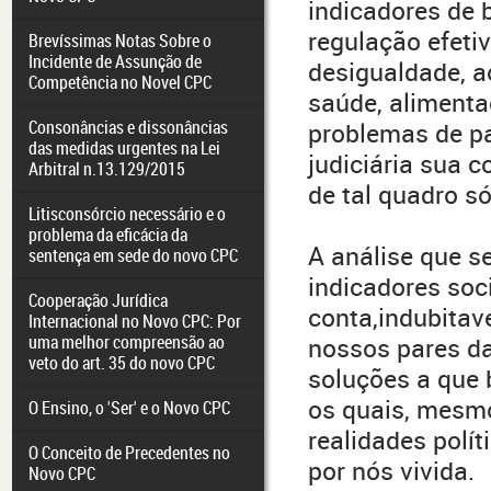
indicadores de b
regulação efeti
Brevíssimas Notas Sobre o
Incidente de Assunção de
desigualdade, 
Competência no Novel CPC
saúde, alimenta
Consonâncias e dissonâncias
problemas de pa
das medidas urgentes na Lei
judiciária sua 
Arbitral n.13.129/2015
de tal quadro s
Litisconsórcio necessário e o
problema da eficácia da
A análise que s
sentença em sede do novo CPC
indicadores soc
Cooperação Jurídica
conta,indubita
Internacional no Novo CPC: Por
uma melhor compreensão ao
nossos pares da
veto do art. 35 do novo CPC
soluções a que
os quais, mesmo
O Ensino, o 'Ser' e o Novo CPC
realidades polít
O Conceito de Precedentes no
por nós vivida.
Novo CPC