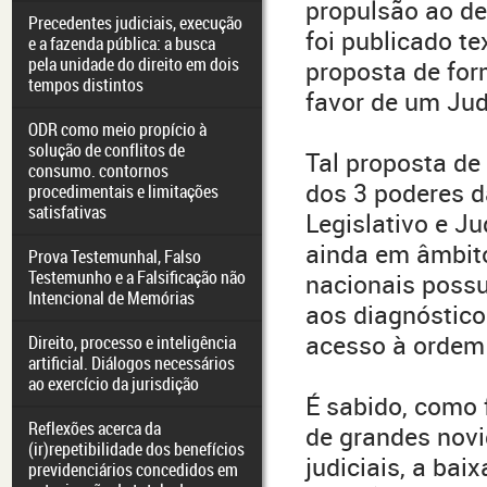
propulsão ao de
Precedentes judiciais, execução
foi publicado t
e a fazenda pública: a busca
pela unidade do direito em dois
proposta de fo
tempos distintos
favor de um Jud
ODR como meio propício à
solução de conflitos de
Tal proposta de
consumo. contornos
dos 3 poderes d
procedimentais e limitações
satisfativas
Legislativo e J
ainda em âmbit
Prova Testemunhal, Falso
Testemunho e a Falsificação não
nacionais possu
Intencional de Memórias
aos diagnóstico
acesso à ordem j
Direito, processo e inteligência
artificial. Diálogos necessários
ao exercício da jurisdição
É sabido, como 
Reflexões acerca da
de grandes novi
(ir)repetibilidade dos benefícios
judiciais, a bai
previdenciários concedidos em