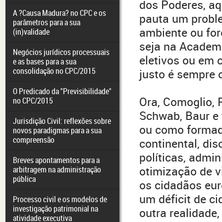
dos Poderes, aq
A ?Causa Madura? no CPC e os
pauta um proble
parâmetros para a sua
ambiente ou for
(in)validade
seja na Academi
Negócios jurídicos processuais
eletivos ou em 
e as bases para a sua
consolidação no CPC/2015
justo é sempre 
O Predicado da "Previsibilidade"
Ora, Comoglio, Ri
no CPC/2015
Schwab, Baur e 
Jurisdição Civil: reflexões sobre
ou como formad
novos paradigmas para a sua
compreensão
continental, dis
políticas, admin
Breves apontamentos para a
otimização de v
arbitragem na administração
pública
os cidadãos eu
um déficit de c
Processo civil e os modelos de
investigação patrimonial na
outra realidade,
atividade executiva