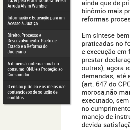
Fazer pela Profa. Doutora Teresa
ainda que de pr
Arruda Alvim Wambier
binômio mais pr
Informação e Educação para um
reformas proces
Acesso à Justiça
Em síntese bem 
Direito, Processo e
Desenvolvimento: Pacto de
praticadas no fo
Estado e a Reforma do
e execução em f
Judiciário
prestar declara
A dimensão internacional do
outras), agora 
consumo: ONU e a Proteção ao
Consumidor
demandas, até a
(art. 647 do CP
O ensino jurídico e os meios não
morosa,não mai
contenciosos de solução de
conflitos
executado, sem 
no cumprimento 
manejo de instr
devida satisfaçã