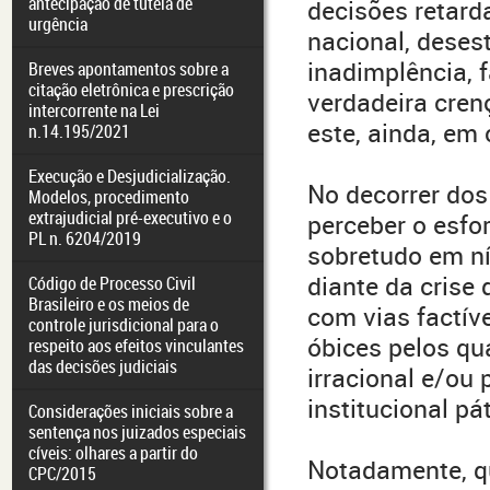
antecipação de tutela de
decisões retard
urgência
nacional, deses
inadimplência,
Breves apontamentos sobre a
citação eletrônica e prescrição
verdadeira cren
intercorrente na Lei
este, ainda, em
n.14.195/2021
Execução e Desjudicialização.
No decorrer dos
Modelos, procedimento
extrajudicial pré-executivo e o
perceber o esfo
PL n. 6204/2019
sobretudo em ní
diante da crise
Código de Processo Civil
Brasileiro e os meios de
com vias factív
controle jurisdicional para o
óbices pelos qu
respeito aos efeitos vinculantes
das decisões judiciais
irracional e/ou 
institucional pát
Considerações iniciais sobre a
sentença nos juizados especiais
cíveis: olhares a partir do
Notadamente, q
CPC/2015