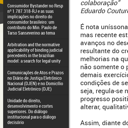
colaboração”
Consumidor Bystander no Resp
Eduardo Coutur
nº 1.787.318-RJ e as suas
implicações no direito do
consumidor brasileiro: um
É nota uníssona 
contributo do Min. Paulo de
Tarso Sanseverino ao tema
mas recente estu
avanços no des
Arbitration and the normative
resultante do 
applicability of binding judicial
precedents in the brazilian
melhorias na qu
model: a search for legal unity
não somente o p
Comunicações de Atos e Prazos
demais exercíci
no Diário de Justiça Eletrônico
condições de se
Nacional (DJEN) e no Domicílio
Judicial Eletrônico (DJE)
seja, regula-se 
progresso posit
Unidade do direito,
alterar, qualita
desenvolvimento e cortes
superiores. Do diálogo
institucional para o diálogo
Assim, diante do
decisório