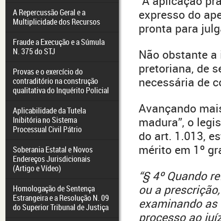
“A aplicação prá
A Repercussão Geral e a
expresso do ape
Multiplicidade dos Recursos
pronta para jul
Fraude a Execução e a Súmula
N. 375 do STJ
Não obstante a 
pretoriana, de s
Provas e o exercício do
necessária de c
contraditório na construção
qualitativa do Inquérito Policial
Avançando mai
Aplicabilidade da Tutela
Inibitória no Sistema
madura”, o legi
Processual Civil Pátrio
do art. 1.013, 
mérito em 1º gra
Soberania Estatal e Novos
Endereços Jurisdicionais
(Artigo e Vídeo)
“§ 4º Quando r
ou a prescrição, 
Homologação de Sentença
Estrangeira e a Resolução N. 09
examinando as 
do Superior Tribunal de Justiça
processo ao juí