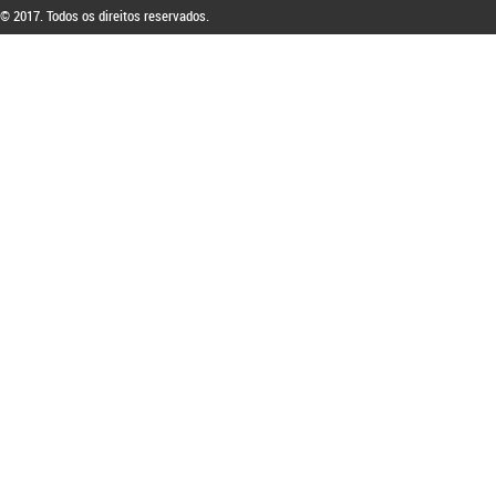
respectiva blindagem
© 2017. Todos os direitos reservados.