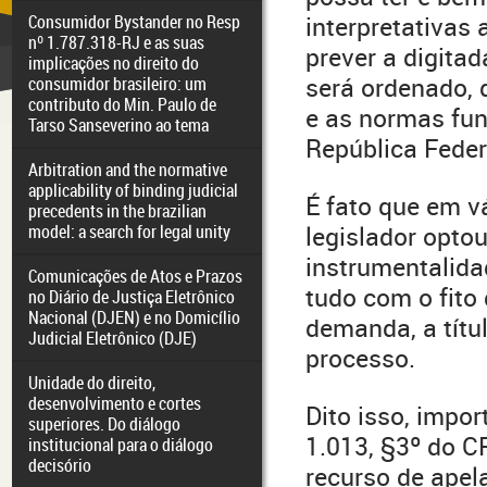
Consumidor Bystander no Resp
interpretativas 
nº 1.787.318-RJ e as suas
prever a digita
implicações no direito do
será ordenado, 
consumidor brasileiro: um
contributo do Min. Paulo de
e as normas fun
Tarso Sanseverino ao tema
República Federa
Arbitration and the normative
applicability of binding judicial
É fato que em v
precedents in the brazilian
model: a search for legal unity
legislador opto
instrumentalid
Comunicações de Atos e Prazos
tudo com o fito
no Diário de Justiça Eletrônico
Nacional (DJEN) e no Domicílio
demanda, a títul
Judicial Eletrônico (DJE)
processo.
Unidade do direito,
desenvolvimento e cortes
Dito isso, impor
superiores. Do diálogo
1.013, §3º do C
institucional para o diálogo
decisório
recurso de apel