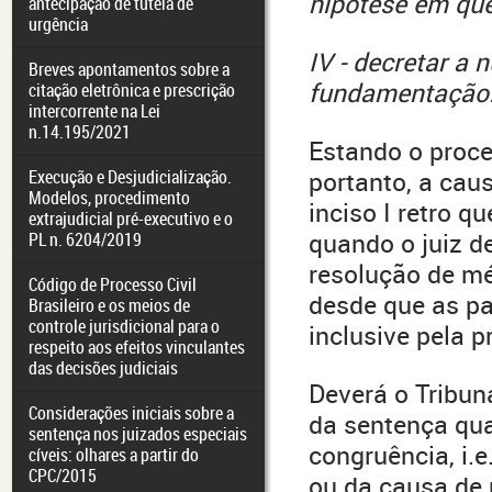
hipótese em que
antecipação de tutela de
urgência
IV - decretar a 
Breves apontamentos sobre a
fundamentação.
citação eletrônica e prescrição
intercorrente na Lei
n.14.195/2021
Estando o proce
Execução e Desjudicialização.
portanto, a cau
Modelos, procedimento
inciso I retro q
extrajudicial pré-executivo e o
quando o juiz d
PL n. 6204/2019
resolução de mé
Código de Processo Civil
desde que as pa
Brasileiro e os meios de
controle jurisdicional para o
inclusive pela p
respeito aos efeitos vinculantes
das decisões judiciais
Deverá o Tribuna
Considerações iniciais sobre a
da sentença qua
sentença nos juizados especiais
congruência, i.e
cíveis: olhares a partir do
CPC/2015
ou da causa de 