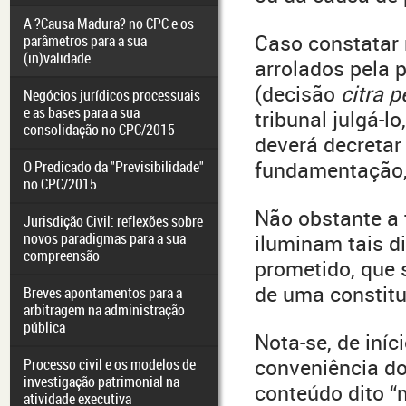
A ?Causa Madura? no CPC e os
Caso constatar
parâmetros para a sua
(in)validade
arrolados pela 
(decisão
citra p
Negócios jurídicos processuais
e as bases para a sua
tribunal julgá-l
consolidação no CPC/2015
deverá decretar
fundamentação, 
O Predicado da "Previsibilidade"
no CPC/2015
Não obstante a 
Jurisdição Civil: reflexões sobre
novos paradigmas para a sua
iluminam tais d
compreensão
prometido, que 
de uma constitu
Breves apontamentos para a
arbitragem na administração
pública
Nota-se, de iníc
conveniência do
Processo civil e os modelos de
investigação patrimonial na
conteúdo dito “
atividade executiva