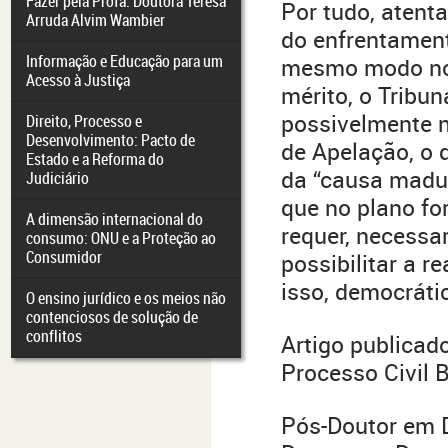
Fazer pela Profa. Doutora Teresa
Por tudo, atent
Arruda Alvim Wambier
do enfrentament
Informação e Educação para um
mesmo modo no 
Acesso à Justiça
mérito, o Tribu
possivelmente n
Direito, Processo e
Desenvolvimento: Pacto de
de Apelação, o 
Estado e a Reforma do
da “causa madura
Judiciário
que no plano fo
A dimensão internacional do
requer, necessa
consumo: ONU e a Proteção ao
Consumidor
possibilitar a r
isso, democráti
O ensino jurídico e os meios não
contenciosos de solução de
conflitos
Artigo publicad
Processo Civil B
Pós-Doutor em D