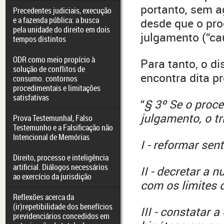
portanto, sem a
Precedentes judiciais, execução
e a fazenda pública: a busca
desde que o pro
pela unidade do direito em dois
julgamento (“ca
tempos distintos
ODR como meio propício à
Para tanto, o d
solução de conflitos de
encontra dita p
consumo. contornos
procedimentais e limitações
satisfativas
“
§ 3º Se o proc
julgamento, o t
Prova Testemunhal, Falso
Testemunho e a Falsificação não
Intencional de Memórias
I - reformar sen
Direito, processo e inteligência
artificial. Diálogos necessários
II - decretar a 
ao exercício da jurisdição
com os limites 
Reflexões acerca da
(ir)repetibilidade dos benefícios
III - constatar
previdenciários concedidos em