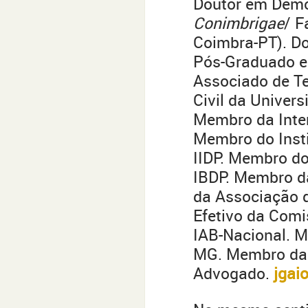
Doutor em Demo
Conimbrigae
/ F
Coimbra-PT). Do
Pós-Graduado em
Associado de Te
Civil da Univers
Membro da Inter
Membro do Insti
IIDP. Membro do 
IBDP. Membro 
da Associação 
Efetivo da Comi
IAB-Nacional. 
MG. Membro da 
Advogado.
jgai