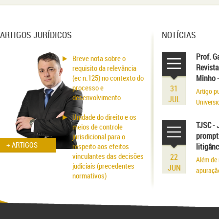
ARTIGOS JURÍDICOS
NOTÍCIAS
Prof. G
Breve nota sobre o
Revista
requisito da relevância
(ec n.125) no contexto do
Minho 
processo e
31
Artigo p
desenvolvimento
JUL
Universi
volume r
Unidade do direito e os
existênci
TJSC - 
meios de controle
prompt 
jurisdicional para o
+ ARTIGOS
respeito aos efeitos
litigân
vinculantes das decisões
22
Além de 
judiciais (precedentes
JUN
apuraçã
normativos)
Aspectos probatórios na
fraude patrimonial: da
responsabilidade à