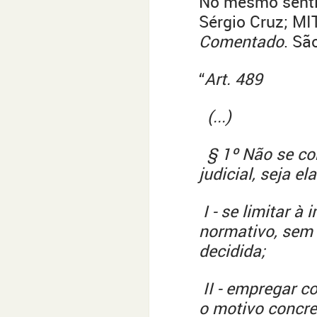
No mesmo senti
Sérgio Cruz; MI
Comentado
. Sã
“
Art. 489
(...)
§ 1º Não se co
judicial, seja e
I - se limitar à
normativo, sem 
decidida;
II - empregar c
o motivo concre