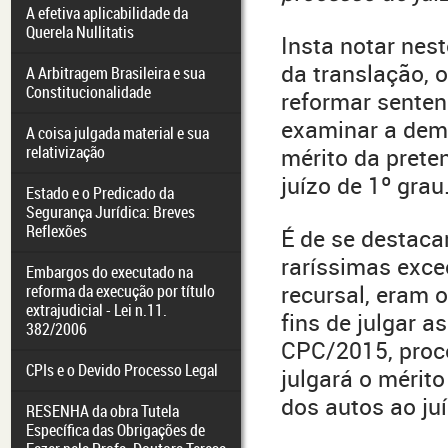
A efetiva aplicabilidade da
Querela Nullitatis
Insta notar nest
da translação, o
A Arbitragem Brasileira e sua
Constitucionalidade
reformar senten
examinar a dem
A coisa julgada material e sua
relativização
mérito da prete
juízo de 1º grau
Estado e o Predicado da
Segurança Jurídica: Breves
Reflexões
É de se destac
raríssimas exce
Embargos do executado na
recursal, eram 
reforma da execução por título
extrajudicial - Lei n.11.
fins de julgar 
382/2006
CPC/2015, proce
CPIs e o Devido Processo Legal
julgará o mérito
dos autos ao juí
RESENHA da obra Tutela
Específica das Obrigações de