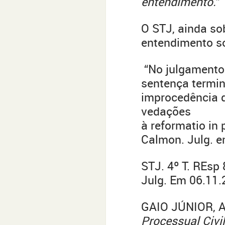
entendimento.
”
O STJ, ainda so
entendimento so
“No julgamento
sentença termina
improcedência 
vedações
à reformatio in 
Calmon. Julg. 
STJ. 4º T. REsp
Julg. Em 06.11
GAIO JÚNIOR, A
Processual Civil