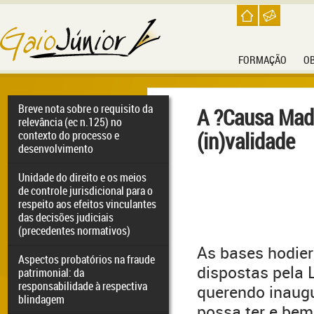
FORMAÇÃO
O
Breve nota sobre o requisito da
A ?Causa Mad
relevância (ec n.125) no
(in)validade
contexto do processo e
desenvolvimento
Unidade do direito e os meios
de controle jurisdicional para o
respeito aos efeitos vinculantes
das decisões judiciais
(precedentes normativos)
As bases hodier
Aspectos probatórios na fraude
dispostas pela 
patrimonial: da
responsabilidade à respectiva
querendo inaugu
blindagem
possa ter e bem