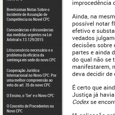
improcedência d
Brevíssimas Notas Sobre o
Incidente de Assunção de
Ainda, na mesma
Competência no Novel CPC
possível notar f
efetivo e substa
Consonâncias e dissonâncias
das medidas urgentes na Lei
vedados julgame
Arbitral n.13.129/2015
decisões sobre
Litisconsórcio necessário e o
partes e ainda 
problema da eficácia da
do qual não se 
sentença em sede do novo CPC
manifestarem, m
Cooperação Jurídica
deva decidir d
Internacional no Novo CPC: Por
uma melhor compreensão ao
veto do art. 35 do novo CPC
É certo que ain
Justiça já havi
O Ensino, o 'Ser' e o Novo CPC
Codex
se encont
O Conceito de Precedentes no
Novo CPC