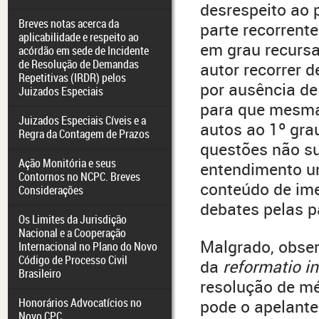
desrespeito ao p
Breves notas acerca da
parte recorrent
aplicabilidade e respeito ao
em grau recursa
acórdão em sede de Incidente
de Resolução de Demandas
autor recorrer d
Repetitivas (IRDR) pelos
por ausência de 
Juizados Especiais
para que mesma 
Juizados Especiais Cíveis e a
autos ao 1º gra
Regra da Contagem de Prazos
questões não s
Ação Monitória e seus
entendimento un
Contornos no NCPC. Breves
conteúdo de ime
Considerações
debates pelas p
Os Limites da Jurisdição
Nacional e a Cooperação
Malgrado, obser
Internacional no Plano do Novo
Código de Processo Civil
da
reformatio in
Brasileiro
resolução de mé
Honorários Advocatícios no
pode o apelant
Novo CPC