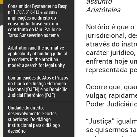
assunto”
Consumidor Bystander no Resp
Aristóteles
nº 1.787.318-RJ e as suas
implicações no direito do
consumidor brasileiro: um
Notório é que o
contributo do Min. Paulo de
jurisdicional, d
Tarso Sanseverino ao tema
através do inst
Arbitration and the normative
caráter jurídico,
applicability of binding judicial
precedents in the brazilian
enfrenta hoje u
model: a search for legal unity
representada p
Comunicações de Atos e Prazos
no Diário de Justiça Eletrônico
Ocorre que, qua
Nacional (DJEN) e no Domicílio
vulgar, rapidam
Judicial Eletrônico (DJE)
Poder Judiciári
Unidade do direito,
desenvolvimento e cortes
superiores. Do diálogo
“Justiça” igualm
institucional para o diálogo
se quisermos ta
decisório