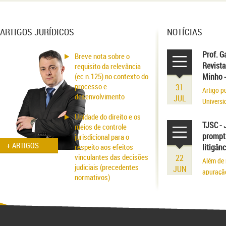
ARTIGOS JURÍDICOS
NOTÍCIAS
Prof. G
Breve nota sobre o
Revista
requisito da relevância
(ec n.125) no contexto do
Minho 
processo e
31
Artigo p
desenvolvimento
JUL
Universi
volume r
Unidade do direito e os
existênci
TJSC - 
meios de controle
prompt 
jurisdicional para o
+ ARTIGOS
respeito aos efeitos
litigân
vinculantes das decisões
22
Além de 
judiciais (precedentes
JUN
apuraçã
normativos)
Aspectos probatórios na
fraude patrimonial: da
responsabilidade à