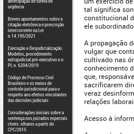
um exercício de
antecipação de tutela de
urgência
tal significa s
constitucional d
Breves apontamentos sobre a
citação eletrônica e prescrição
ele subordinado
intercorrente na Lei
n.14.195/2021
A propagação d
Execução e Desjudicialização.
vulgar que con
Modelos, procedimento
cultivado nas ó
extrajudicial pré-executivo e o
PL n. 6204/2019
conhecimento do
que, responsáve
Código de Processo Civil
Brasileiro e os meios de
sacrificarem dir
controle jurisdicional para o
veraz desinfor
respeito aos efeitos vinculantes
das decisões judiciais
relações laborai
Considerações iniciais sobre a
Acesso à infor
sentença nos juizados especiais
cíveis: olhares a partir do
CPC/2015