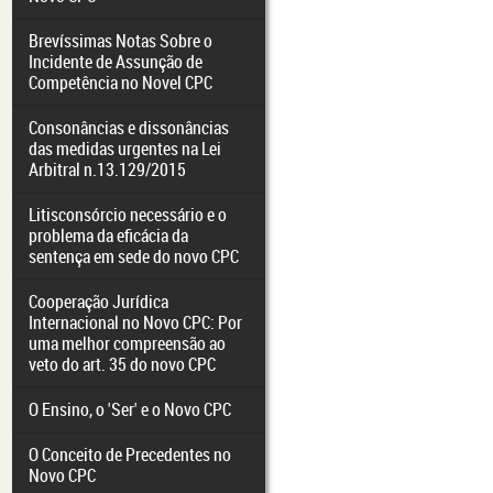
Brevíssimas Notas Sobre o
Incidente de Assunção de
Competência no Novel CPC
Consonâncias e dissonâncias
das medidas urgentes na Lei
Arbitral n.13.129/2015
Litisconsórcio necessário e o
problema da eficácia da
sentença em sede do novo CPC
Cooperação Jurídica
Internacional no Novo CPC: Por
uma melhor compreensão ao
veto do art. 35 do novo CPC
O Ensino, o 'Ser' e o Novo CPC
O Conceito de Precedentes no
Novo CPC