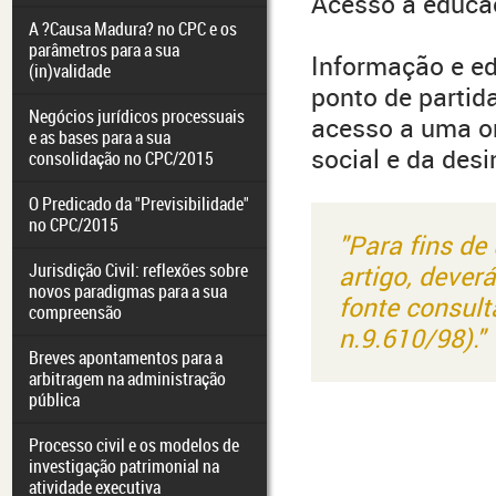
Acesso á educa
A ?Causa Madura? no CPC e os
parâmetros para a sua
Informação e e
(in)validade
ponto de partid
Negócios jurídicos processuais
acesso a uma or
e as bases para a sua
social e da des
consolidação no CPC/2015
O Predicado da "Previsibilidade"
no CPC/2015
"Para fins de
Jurisdição Civil: reflexões sobre
artigo, dever
novos paradigmas para a sua
fonte consult
compreensão
n.9.610/98)."
Breves apontamentos para a
arbitragem na administração
pública
Processo civil e os modelos de
investigação patrimonial na
atividade executiva