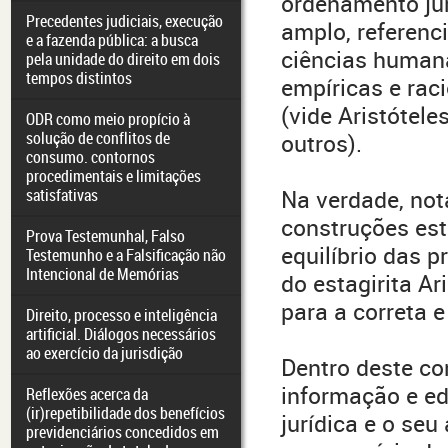
ordenamento jurí
Precedentes judiciais, execução
amplo, referenc
e a fazenda pública: a busca
ciências humana
pela unidade do direito em dois
tempos distintos
empíricas e rac
(vide Aristótele
ODR como meio propício à
solução de conflitos de
outros).
consumo. contornos
procedimentais e limitações
satisfativas
Na verdade, not
construções es
Prova Testemunhal, Falso
equilíbrio das 
Testemunho e a Falsificação não
Intencional de Memórias
do estagirita Ar
para a correta e
Direito, processo e inteligência
artificial. Diálogos necessários
ao exercício da jurisdição
Dentro deste co
informação e ed
Reflexões acerca da
(ir)repetibilidade dos benefícios
jurídica e o se
previdenciários concedidos em