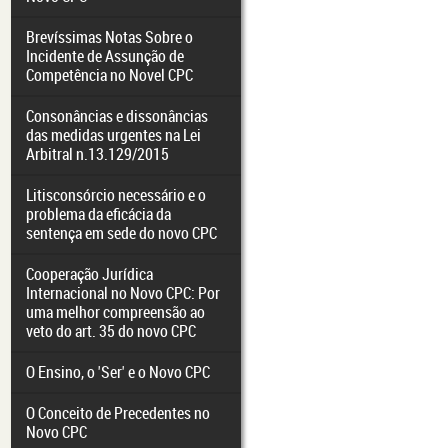
Brevíssimas Notas Sobre o
Incidente de Assunção de
Competência no Novel CPC
Consonâncias e dissonâncias
das medidas urgentes na Lei
Arbitral n.13.129/2015
Litisconsórcio necessário e o
problema da eficácia da
sentença em sede do novo CPC
Cooperação Jurídica
Internacional no Novo CPC: Por
uma melhor compreensão ao
veto do art. 35 do novo CPC
O Ensino, o 'Ser' e o Novo CPC
O Conceito de Precedentes no
Novo CPC