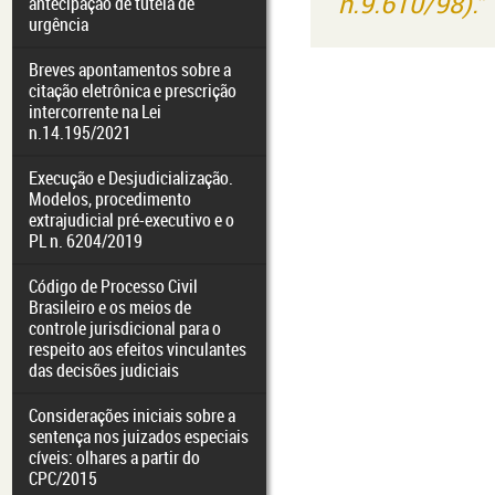
n.9.610/98)."
antecipação de tutela de
urgência
Breves apontamentos sobre a
citação eletrônica e prescrição
intercorrente na Lei
n.14.195/2021
Execução e Desjudicialização.
Modelos, procedimento
extrajudicial pré-executivo e o
PL n. 6204/2019
Código de Processo Civil
Brasileiro e os meios de
controle jurisdicional para o
respeito aos efeitos vinculantes
das decisões judiciais
Considerações iniciais sobre a
sentença nos juizados especiais
cíveis: olhares a partir do
CPC/2015