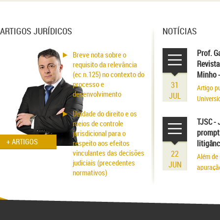
ARTIGOS JURÍDICOS
NOTÍCIAS
Prof. G
Breve nota sobre o
Revista
requisito da relevância
(ec n.125) no contexto do
Minho 
processo e
31
Artigo p
desenvolvimento
JUL
Universi
volume r
Unidade do direito e os
existênci
TJSC - 
meios de controle
prompt 
jurisdicional para o
+ ARTIGOS
respeito aos efeitos
litigân
vinculantes das decisões
22
Além de 
judiciais (precedentes
JUN
apuraçã
normativos)
Aspectos probatórios na
fraude patrimonial: da
responsabilidade à