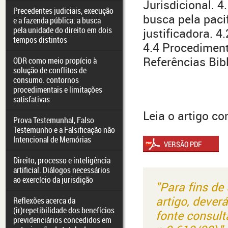
Jurisdicional. 4
Precedentes judiciais, execução
busca pela paci
e a fazenda pública: a busca
pela unidade do direito em dois
justificadora. 4.
tempos distintos
4.4 Procediment
Referências Bibl
ODR como meio propício à
solução de conflitos de
consumo. contornos
procedimentais e limitações
satisfativas
Leia o artigo c
Prova Testemunhal, Falso
Testemunho e a Falsificação não
Intencional de Memórias
Direito, processo e inteligência
artificial. Diálogos necessários
ao exercício da jurisdição
"Para fins de
artigo, dever
Reflexões acerca da
(ir)repetibilidade dos benefícios
fonte consult
previdenciários concedidos em