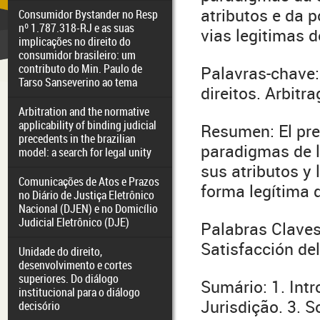
atributos e da 
Consumidor Bystander no Resp
nº 1.787.318-RJ e as suas
vias legitimas d
implicações no direito do
consumidor brasileiro: um
contributo do Min. Paulo de
Palavras-chave:
Tarso Sanseverino ao tema
direitos. Arbitr
Arbitration and the normative
applicability of binding judicial
Resumen: El pre
precedents in the brazilian
paradigmas de la 
model: a search for legal unity
sus atributos y 
Comunicações de Atos e Prazos
forma legítima 
no Diário de Justiça Eletrônico
Nacional (DJEN) e no Domicílio
Judicial Eletrônico (DJE)
Palabras Claves
Satisfacción del
Unidade do direito,
desenvolvimento e cortes
superiores. Do diálogo
Sumário: 1. Int
institucional para o diálogo
Jurisdição. 3. S
decisório