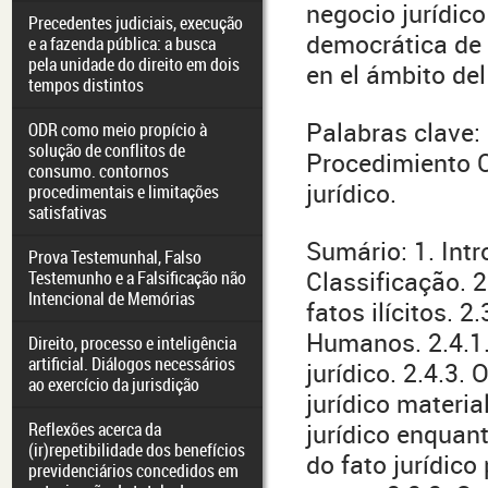
negocio jurídico
Precedentes judiciais, execução
democrática de 
e a fazenda pública: a busca
pela unidade do direito em dois
en el ámbito de
tempos distintos
Palabras clave:
ODR como meio propício à
solução de conflitos de
Procedimiento C
consumo. contornos
jurídico.
procedimentais e limitações
satisfativas
Sumário: 1. Int
Prova Testemunhal, Falso
Classificação. 2
Testemunho e a Falsificação não
Intencional de Memórias
fatos ilícitos. 2
Humanos. 2.4.1. 
Direito, processo e inteligência
artificial. Diálogos necessários
jurídico. 2.4.3. 
ao exercício da jurisdição
jurídico materia
Reflexões acerca da
jurídico enquant
(ir)repetibilidade dos benefícios
do fato jurídico
previdenciários concedidos em