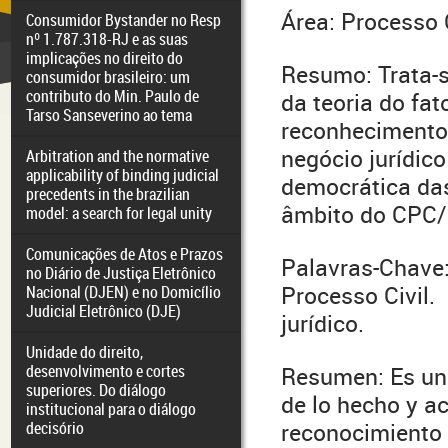
Área: Processo Ci
Consumidor Bystander no Resp
nº 1.787.318-RJ e as suas
implicações no direito do
Resumo: Trata-s
consumidor brasileiro: um
contributo do Min. Paulo de
da teoria do fat
Tarso Sanseverino ao tema
reconhecimento 
negócio jurídico
Arbitration and the normative
applicability of binding judicial
democrática das
precedents in the brazilian
âmbito do CPC/
model: a search for legal unity
Comunicações de Atos e Prazos
Palavras-Chave:
no Diário de Justiça Eletrônico
Processo Civil.
Nacional (DJEN) e no Domicílio
Judicial Eletrônico (DJE)
jurídico.
Unidade do direito,
desenvolvimento e cortes
Resumen: Es un 
superiores. Do diálogo
de lo hecho y act
institucional para o diálogo
decisório
reconocimiento 