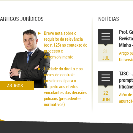
ARTIGOS JURÍDICOS
NOTÍCIAS
Prof. G
Breve nota sobre o
Revista
requisito da relevância
(ec n.125) no contexto do
Minho 
processo e
31
Artigo p
desenvolvimento
JUL
Universi
volume r
Unidade do direito e os
existênci
TJSC - 
meios de controle
prompt 
jurisdicional para o
+ ARTIGOS
respeito aos efeitos
litigân
vinculantes das decisões
22
Além de 
judiciais (precedentes
JUN
apuraçã
normativos)
Aspectos probatórios na
fraude patrimonial: da
responsabilidade à