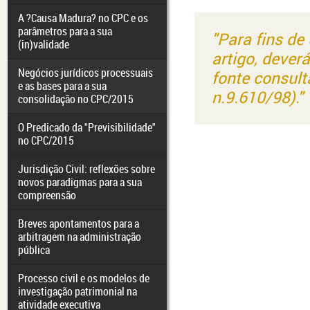
A ?Causa Madura? no CPC e os
parâmetros para a sua
"Para fins de
(in)validade
artigo, dever
Negócios jurídicos processuais
fonte consult
e as bases para a sua
n.9.610/98)."
consolidação no CPC/2015
O Predicado da "Previsibilidade"
no CPC/2015
Jurisdição Civil: reflexões sobre
novos paradigmas para a sua
compreensão
Breves apontamentos para a
arbitragem na administração
pública
Processo civil e os modelos de
investigação patrimonial na
atividade executiva