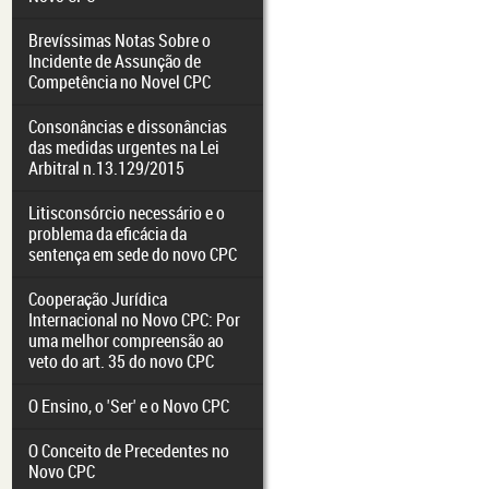
Brevíssimas Notas Sobre o
Incidente de Assunção de
Competência no Novel CPC
Consonâncias e dissonâncias
das medidas urgentes na Lei
Arbitral n.13.129/2015
Litisconsórcio necessário e o
problema da eficácia da
sentença em sede do novo CPC
Cooperação Jurídica
Internacional no Novo CPC: Por
uma melhor compreensão ao
veto do art. 35 do novo CPC
O Ensino, o 'Ser' e o Novo CPC
O Conceito de Precedentes no
Novo CPC