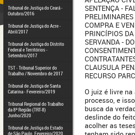
SENTENÇA - FA
Tribunal de Justiça do Ceará -
Outubro/2016
PRELIMINARES
COMPRA E VEND
Tribunal de Justiça do Acre -
Abril/2017
PRINCÍPIOS DA
SERVANDA - DO
Tribunal de Justiça do Distrito
CONSENTIMENT
Federal e Territórios -
Setembro/2017
CONTRATANTES -
CLAUSULA PENA
TST - Tribunal Superior do
Trabalho / Novembro de 2017
RECURSO PARC
Tribunal de Justiça de Santa
O juiz é livre n
Catarina - Fevereiro/2019
processo, e iss
Tribunal Regional do Trabalho
busca da verdad
da 8ª Região (TRT-8)
Junho/2020
deslinde do feit
acolher as tese
Tribunal de Justiça do Estado
tenham sido rep
de São Paulo. Fevereiro/2020