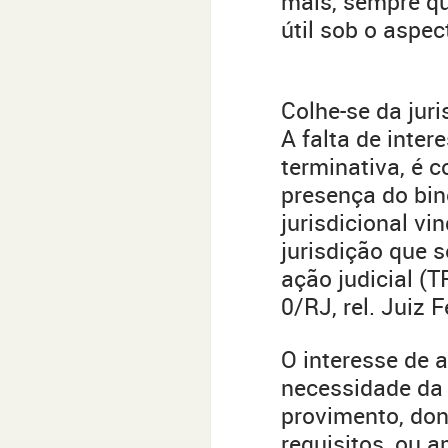
mais, sempre qu
útil sob o aspec
Colhe-se da juri
A falta de inter
terminativa, é 
presença do bin
jurisdicional v
jurisdição que s
ação judicial (T
0/RJ, rel. Juiz 
O interesse de 
necessidade da t
provimento, don
requisitos, ou a