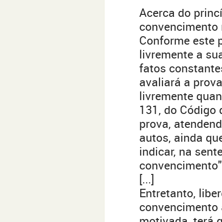
Acerca do princí
convencimento 
Conforme este p
livremente a su
fatos constantes
avaliará a prov
livremente quan
131, do Código d
prova, atendend
autos, ainda qu
indicar, na sen
convencimento"
[...]
Entretanto, lib
convencimento a
motivada, terá 