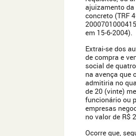
ajuizamento da 
concreto (TRF 4ª
200070100041531
em 15-6-2004).
Extrai-se dos a
de compra e ven
social de quatr
na avença que o
admitiria no qu
de 20 (vinte) m
funcionário ou 
empresas negoc
no valor de R$ 2
Ocorre que, seg