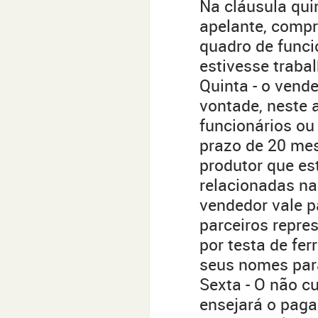
Na cláusula qui
apelante, compr
quadro de funci
estivesse trab
Quinta - o vend
vontade, neste 
funcionários ou
prazo de 20 mese
produtor que e
relacionadas n
vendedor vale p
parceiros repre
por testa de fe
seus nomes para
Sexta - O não c
ensejará o pag