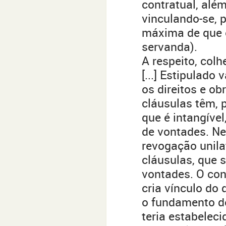
contratual, além
vinculando-se, 
máxima de que o
servanda).
A respeito, col
[...] Estipulado
os direitos e ob
cláusulas têm, p
que é intangível
de vontades. Ne
revogação unila
cláusulas, que
vontades. O cont
cria vínculo do
o fundamento de
teria estabeleci