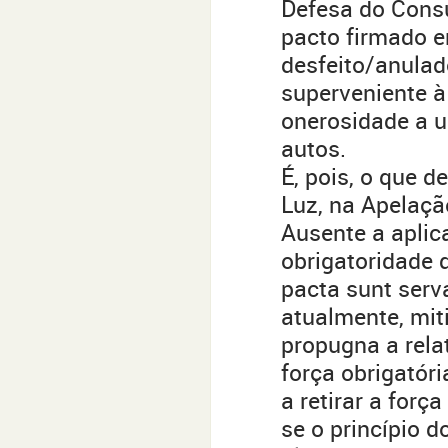
Defesa do Consu
pacto firmado e
desfeito/anulad
superveniente à
onerosidade a u
autos.
É, pois, o que 
Luz, na Apelaçã
Ausente a aplic
obrigatoridade 
pacta sunt serva
atualmente, mit
propugna a rela
força obrigatór
a retirar a forç
se o princípio d