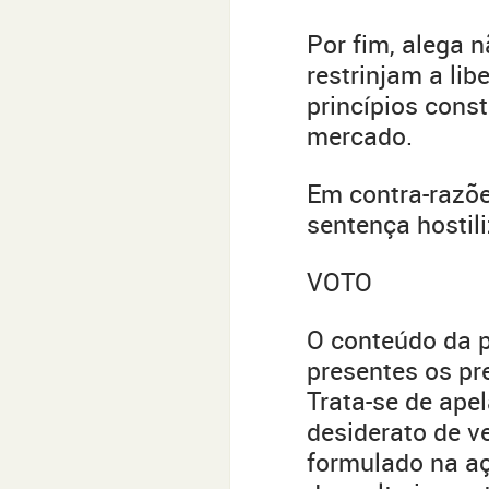
Por fim, alega 
restrinjam a lib
princípios cons
mercado.
Em contra-razõ
sentença hostil
VOTO
O conteúdo da p
presentes os pr
Trata-se de ape
desiderato de v
formulado na a