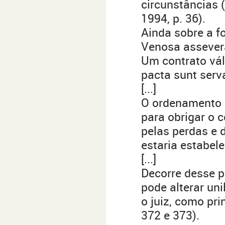
circunstâncias (
1994, p. 36).
Ainda sobre a fo
Venosa assever
Um contrato vál
pacta sunt serv
[...]
O ordenamento d
para obrigar o c
pelas perdas e 
estaria estabele
[...]
Decorre desse p
pode alterar un
o juiz, como pri
372 e 373).