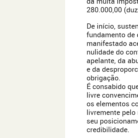
da multa impost
280.000,00 (duze
De início, suste
fundamento de q
manifestado ace
nulidade do con
apelante, da ab
e da desproporc
obrigação.
É consabido que 
livre convencim
os elementos c
livremente pelo 
seu posicionam
credibilidade.