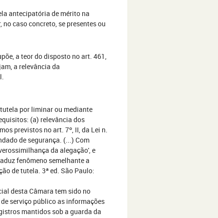
la antecipatória de mérito na
, no caso concreto, se presentes ou
õe, a teor do disposto no art. 461,
jam, a relevância da
l.
 tutela por liminar ou mediante
requisitos: (a) relevância dos
s previstos no art. 7º, II, da Lei n.
ndado de segurança. (...) Com
'verossimilhança da alegação', e
e traduz fenômeno semelhante a
ção de tutela. 3ª ed. São Paulo:
cial desta Câmara tem sido no
 de serviço público as informações
gistros mantidos sob a guarda da