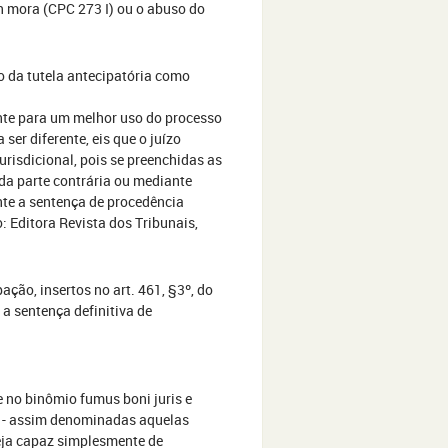
n mora (CPC 273 I) ou o abuso do
to da tutela antecipatória como
nte para um melhor uso do processo
ser diferente, eis que o juízo
urisdicional, pois se preenchidas as
da parte contrária ou mediante
nte a sentença de procedência
: Editora Revista dos Tribunais,
ação, insertos no art. 461, §3º, do
a sentença definitiva de
 no binômio fumus boni juris e
ia - assim denominadas aquelas
seja capaz simplesmente de