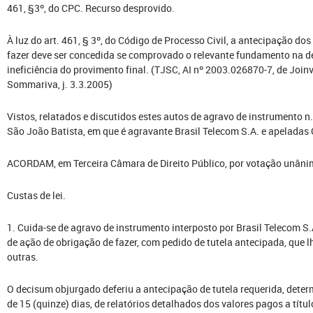
461, §3º, do CPC. Recurso desprovido.
À luz do art. 461, § 3º, do Código de Processo Civil, a antecipação dos
fazer deve ser concedida se comprovado o relevante fundamento na de
ineficiência do provimento final. (TJSC, AI nº 2003.026870-7, de Joinvil
Sommariva, j. 3.3.2005)
Vistos, relatados e discutidos estes autos de agravo de instrumento 
São João Batista, em que é agravante Brasil Telecom S.A. e apeladas 
ACORDAM, em Terceira Câmara de Direito Público, por votação unânim
Custas de lei.
1. Cuida-se de agravo de instrumento interposto por Brasil Telecom S.
de ação de obrigação de fazer, com pedido de tutela antecipada, que
outras.
O decisum objurgado deferiu a antecipação de tutela requerida, dete
de 15 (quinze) dias, de relatórios detalhados dos valores pagos a título