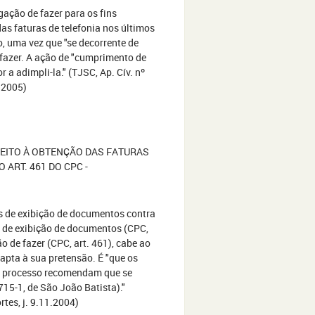
ação de fazer para os fins
as faturas de telefonia nos últimos
, uma vez que "se decorrente de
e fazer. A ação de "cumprimento de
 a adimpli-la." (TJSC, Ap. Cív. nº
2.2005)
IREITO À OBTENÇÃO DAS FATURAS
 ART. 461 DO CPC -
s de exibição de documentos contra
s de exibição de documentos (CPC,
 de fazer (CPC, art. 461), cabe ao
pta à sua pretensão. É "que os
do processo recomendam que se
715-1, de São João Batista)."
rtes, j. 9.11.2004)