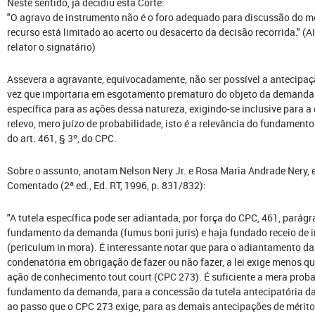
Neste sentido, já decidiu esta Corte:
"O agravo de instrumento não é o foro adequado para discussão do mé
recurso está limitado ao acerto ou desacerto da decisão recorrida." (AI 
relator o signatário)
Assevera a agravante, equivocadamente, não ser possível a antecipaçã
vez que importaria em esgotamento prematuro do objeto da demanda. 
específica para as ações dessa natureza, exigindo-se inclusive para 
relevo, mero juízo de probabilidade, isto é a relevância do fundamen
do art. 461, § 3º, do CPC.
Sobre o assunto, anotam Nelson Nery Jr. e Rosa Maria Andrade Nery, 
Comentado (2ª ed., Ed. RT, 1996, p. 831/832):
"A tutela específica pode ser adiantada, por força do CPC, 461, parágr
fundamento da demanda (fumus boni juris) e haja fundado receio de i
(periculum in mora). É interessante notar que para o adiantamento da 
condenatória em obrigação de fazer ou não fazer, a lei exige menos 
ação de conhecimento tout court (CPC 273). É suficiente a mera probab
fundamento da demanda, para a concessão da tutela antecipatória da 
ao passo que o CPC 273 exige, para as demais antecipações de mérito: