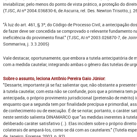
inviabilizar, pelo menos do ponto de vista prático, a proteção do direi
(TJSC, AI nº 2004.036830-6, de Ascurra, rel. Des. Newton Trisotto, j. 
"À luz do art. 461, § 3º, do Código de Processo Civil, a antecipação do
de fazer deve ser concedida se comprovado o relevante fundamento na
ineficiência do provimento final." (TJSC, AI nº 2003.026870-7, de Joinvi
Sommariva, j. 3.3.2005)
Vale destacar, oportunamente, que embora a tutela antecipatória de 
com a medida cautelar, integrando ambas o gênero das tutelas de urg
Sobre o assunto, leciona Antônio Pereira Gaio Júnior:
"Dessarte, importante já se faz salientar que, não obstante a presente
à tutela cautelar, com esta não se confunde, pois que a primeira tem p
antecipada, o próprio provimento jurisdicional (pretensão de mérito) 
enquanto que a segunda tem por finalidade precípua e primordial, ass
de conhecimento ou de execução. É de se notar, portanto, o caráter sa
neste sentido salienta DINAMARCO que "as medidas inerentes à tutela
deliberado caráter satisfativo (..). Elas incidem sobre o próprio direi
colaterais de ampará-los, como se dá com as cautelares." (Tutela espe
de Janeiro: Forense, 2003, p. 92)