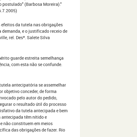
to postulado" (Barbosa Moreira)."
26.7.2005)
s efeitos da tutela nas obrigações
 demanda, e o justificado receio de
lle, rel. Desª. Salete Silva
mérito guarde estreita semelhança
ência, com esta não se confunde.
 tutela antecipatória se assemelhar
or objetivo conceder, de forma
invocado pelo autor do pedido,
egurar o resultado útil do processo
tisfativo da tutela antecipada e bem
 antecipada têm nítido e
to e não constituem em meios
cífica das obrigações de fazer. Rio