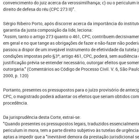
convencimento do juiz acerca da verossimilhança; c) ou o periculum i
direito de defesa do réu (CPC 273 II)".
Sérgio Ribeiro Porto, após discorrer acerca da importância do institu
garantia da justa composição da lide, leciona:
"Assim, tanto o artigo 273 quanto o 461, CPC, contribuem decisivame
em geral e no que tange as obrigações de fazer e não-fazer não poderia 
passou a dispor de um invejável instrumento de efetividade da tutela j
condições impostas pelo §3º, artigo 461, CPC, poderá, sem audiência 
justificação prévia se entender necessário, outorgar efeitos que some
outorgaria." (Comentários ao Código de Processo Civil. V. 6, São Paulo
2000, p. 120)
Portanto, presentes os pressupostos para o juízo provisório de antecip
CPC, o magistrado poderá adiantar os efeitos que seriam obtidos com 
procedência.
Da jurisprudência desta Corte, extrai-se:
"Quando presentes os pressupostos legais, traduzidos essencialmente
periculum in mora, tem a parte direito subjetivo às tutelas de urgênc
aptas a impedir que a "inevitável demora da prestação jurisdicional 