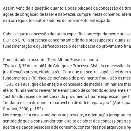
Assim, vencida a questão quanto à possibilidade de concessão da tute
ações de obrigação de fazer e não-fazer, cumpre, neste comenos, aferir
não os requisitos autorizadores do provimento antecipado.
Sabe-se que a concessão da tutela específica antecipadamente pressup
§ 3º, do CPC, a presença concomitante de dois pressupostos, quais se
fundamentação e o justificado receio de ineficácia do provimento fina
Comentando o assunto, Teori Albino Zavascki anota:
"Trata o § 3º do art. 461 do Código de Processo Civil da concessão da
justificação prévia, citado o réu. Para que tal ocorra, supõe a lei dois 
fundamentos e (b) risco de ineficácia do provimento final. São os mesmo
1.533, de 1951, que dão ensejo à concessão de medida liminar em ma
efeito, 'fundamento relevante' é enunciado de conteúdo equivalente a 
'justificado receio de ineficácia do provimento final' é expressão qu
'fundado receio de dano irreparável ou de difícil reparação.'" (Antecipa
Saraiva, 2000, p. 152)
Note-se que em casos análogos ao presente, a orientação jurispruden
sentido de que o consumidor tem direito de obter das concessionárias
acerca de dados pessoais e de consumo, constantes nos arquivos e re