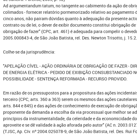
Ad argumentandum tatum, no tangente ao cabimento da ação de obrig
colimados - fornecer relatório pormenorizado relativo ao pagamento d
cinco anos, não pairam dúvidas quanto à adequação da presente actio
contrato ou de lei, o dever de exibir documento constitui obrigação d
obrigação de fazer" (CPC, art. 461) é adequada para compelir o devedor
2005.000843-4, de São João Batista, rel. Des. Newton Trisotto, j. 15.
Colhe-se da jurisprudência:
"APELAÇÃO CÍVEL - AÇÃO ORDINÁRIA DE OBRIGAÇÃO DE FAZER - D
DE ENERGIA ELÉTRICA - PEDIDO DE EXIBIÇÃO CONSUBSTANCIADO NO
POSSIBILIDADE - SENTENÇA REFORMADA - RECURSO PROVIDO.
Em razão de os pressupostos para a propositura das ações incidentai
terceiro (CPC, arts. 360 a 363) serem os mesmos das ações cautelare
arts. 844 e 845) e das ações de conhecimento de execução de obrigação
proponente da demanda a escolha da via processual que melhor se ada
princípios da instrumentalidade, da celeridade e da economicidade 
aproveite e se dê validade à ação aforada pelo autor" (AC n. 2003.012
(TJSC, Ap. Cív. nº 2004.025078-9, de São João Batista, rel. Des. Rui Fo