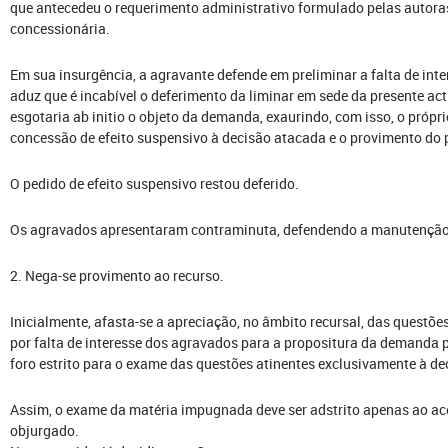
que antecedeu o requerimento administrativo formulado pelas autoras
concessionária.
Em sua insurgência, a agravante defende em preliminar a falta de int
aduz que é incabível o deferimento da liminar em sede da presente ac
esgotaria ab initio o objeto da demanda, exaurindo, com isso, o própri
concessão de efeito suspensivo à decisão atacada e o provimento do 
O pedido de efeito suspensivo restou deferido.
Os agravados apresentaram contraminuta, defendendo a manutenção
2. Nega-se provimento ao recurso.
Inicialmente, afasta-se a apreciação, no âmbito recursal, das questõe
por falta de interesse dos agravados para a propositura da demanda p
foro estrito para o exame das questões atinentes exclusivamente à d
Assim, o exame da matéria impugnada deve ser adstrito apenas ao ac
objurgado.