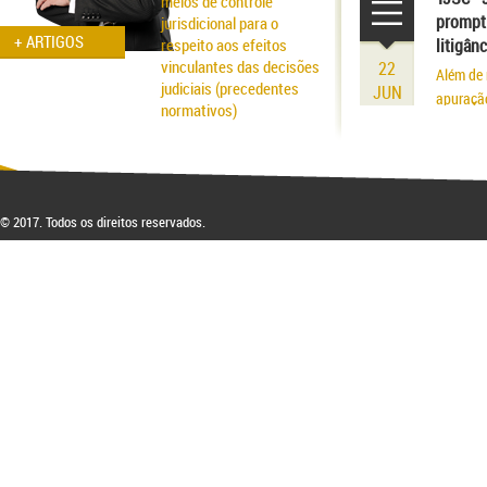
meios de controle
prompt 
jurisdicional para o
+ ARTIGOS
respeito aos efeitos
litigân
vinculantes das decisões
22
Além de 
judiciais (precedentes
JUN
apuraçã
normativos)
Aspectos probatórios na
fraude patrimonial: da
responsabilidade à
respectiva blindagem
© 2017. Todos os direitos reservados.