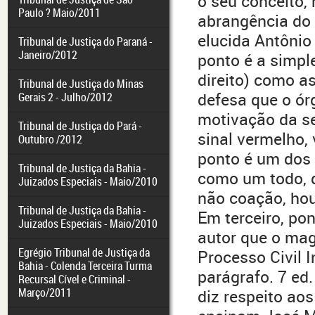
o seu conceito,
Paulo ? Maio/2011
abrangência do 
elucida Antônio
Tribunal de Justiça do Paraná -
Janeiro/2012
ponto é a simpl
direito) como a
Tribunal de Justiça do Minas
defesa que o órg
Gerais 2 - Julho/2012
motivação da se
Tribunal de Justiça do Pará -
sinal vermelho,
Outubro /2012
ponto é um dos 
Tribunal de Justiça da Bahia -
como um todo, q
Juizados Especiais - Maio/2010
não coação, hou
Tribunal de Justiça da Bahia -
Em terceiro, po
Juizados Especiais - Maio/2010
autor que o mag
Egrégio Tribunal de Justiça da
Processo Civil I
Bahia - Colenda Terceira Turma
parágrafo. 7 ed.
Recursal Cível e Criminal -
Março/2011
diz respeito ao