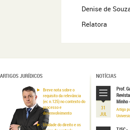
Denise de Souza
Relatora
ARTIGOS JURÍDICOS
NOTÍCIAS
Prof. G
Breve nota sobre o
Revista
requisito da relevância
(ec n.125) no contexto do
Minho 
processo e
31
Artigo p
desenvolvimento
JUL
Universi
volume r
Unidade do direito e os
existênci
TJSC - 