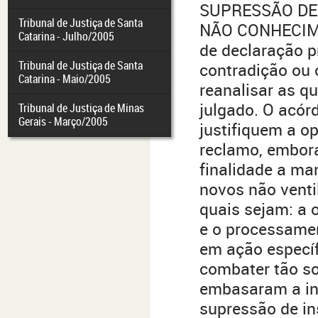
SUPRESSÃO DE 
Tribunal de Justiça de Santa
NÃO CONHECIME
Catarina - Julho/2005
de declaração p
Tribunal de Justiça de Santa
contradição ou 
Catarina - Maio/2005
reanalisar as q
julgado. O acór
Tribunal de Justiça de Minas
Gerais - Março/2005
justifiquem a o
reclamo, embor
finalidade a ma
novos não venti
quais sejam: a 
e o processame
em ação específ
combater tão so
embasaram a int
supressão de in