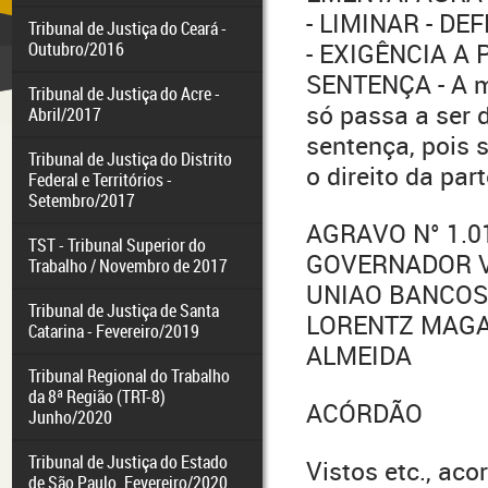
- LIMINAR - D
Tribunal de Justiça do Ceará -
Outubro/2016
- EXIGÊNCIA A
SENTENÇA - A mu
Tribunal de Justiça do Acre -
só passa a ser d
Abril/2017
sentença, pois
Tribunal de Justiça do Distrito
o direito da part
Federal e Territórios -
Setembro/2017
AGRAVO N° 1.0
TST - Tribunal Superior do
GOVERNADOR V
Trabalho / Novembro de 2017
UNIAO BANCOS 
Tribunal de Justiça de Santa
LORENTZ MAGAL
Catarina - Fevereiro/2019
ALMEIDA
Tribunal Regional do Trabalho
da 8ª Região (TRT-8)
ACÓRDÃO
Junho/2020
Tribunal de Justiça do Estado
Vistos etc., ac
de São Paulo. Fevereiro/2020