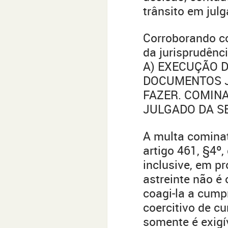
trânsito em julg
Corroborando co
da jurisprudênci
A) EXECUÇÃO D
DOCUMENTOS J
FAZER. COMINA
JULGADO DA S
A multa cominat
artigo 461, §4º,
inclusive, em pr
astreinte não é 
coagi-la a cumpr
coercitivo de cu
somente é exigí