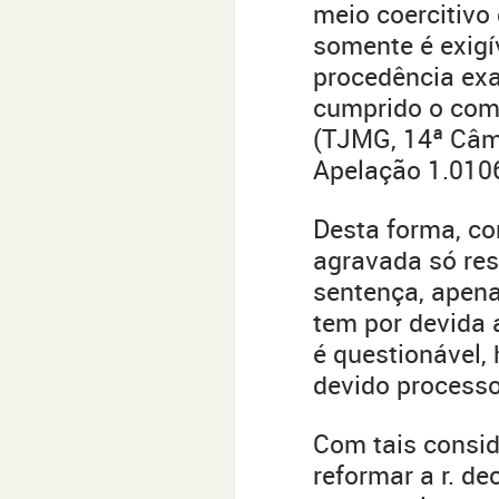
meio coercitivo 
somente é exigí
procedência exa
cumprido o coma
(TJMG, 14ª Câmar
Apelação 1.010
Desta forma, co
agravada só res
sentença, apena
tem por devida a
é questionável, 
devido processo
Com tais consi
reformar a r. de