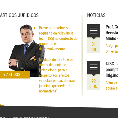
ARTIGOS JURÍDICOS
NOTÍCIAS
Prof. G
Breve nota sobre o
Revista
requisito da relevância
(ec n.125) no contexto do
Minho 
processo e
31
Artigo p
desenvolvimento
JUL
Universi
volume r
Unidade do direito e os
existênci
TJSC - 
meios de controle
prompt 
jurisdicional para o
+ ARTIGOS
respeito aos efeitos
litigân
vinculantes das decisões
22
Além de 
judiciais (precedentes
JUN
apuraçã
normativos)
Aspectos probatórios na
fraude patrimonial: da
responsabilidade à
respectiva blindagem