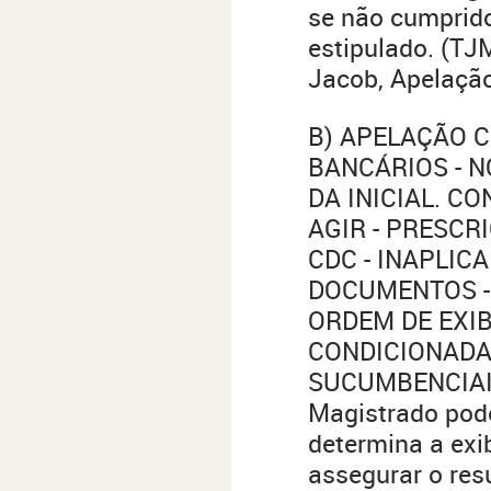
se não cumprido
estipulado. (TJ
Jacob, Apelaçã
B) APELAÇÃO C
BANCÁRIOS - N
DA INICIAL. CO
AGIR - PRESCRI
CDC - INAPLIC
DOCUMENTOS -
ORDEM DE EXIBI
CONDICIONADA
SUCUMBENCIAIS
Magistrado pode
determina a ex
assegurar o res