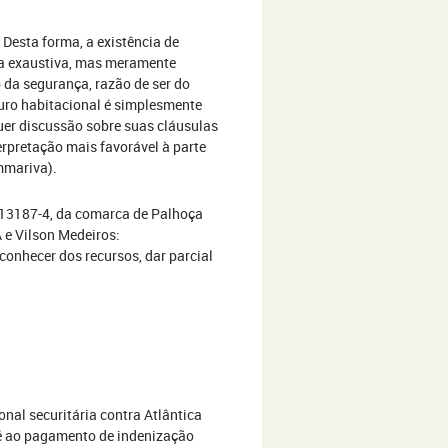
. Desta forma, a existência de
ada exaustiva, mas meramente
o da segurança, razão de ser do
guro habitacional é simplesmente
er discussão sobre suas cláusulas
erpretação mais favorável à parte
mmariva).
.013187-4, da comarca de Palhoça
 e Vilson Medeiros:
conhecer dos recursos, dar parcial
nal securitária contra Atlântica
é ao pagamento de indenização