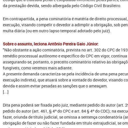
da prestação devida, sendo albergada pelo Código Civil Brasileiro.
Em contrapartida, a pena cominatória é matéria de direito processual,
execução, visando compelir o devedor a adimplir a obrigação, sob pen
multa diária (ou em outro lapso temporal adotado pelo juiz).
Sobre o assunto, leciona Antônio Pereira Gaio Júnior:
"Não obstante a ação cominatória, prevista no art. 302 do CPC de 193
remédio processual autônomo e específico do CPC em vigor, continua 
assegurando-se, portanto, o preceito cominatório relativo às obrigaçõe
fungíveis, como veremos mais adiante.
A presente demanda caracteriza-se pela incidência de uma pena pecun
execução indireta), que atuará sobre a vontade do devedor, visando c
devida e assim evitar pesadas as sanções que o ameaçam.
[...]
Dita pena poderá ser fixada pelo juiz, mediante pedido do autor (art.
pedido do autor (art. 461, § 4º do CPC e art. 84 § 4º do CDC); na exec
fazer, oriunda de título judicial, se omissa a sentença condenatória (
obrigação de fazer ou não fazer fundada em título extrajudicial, se o