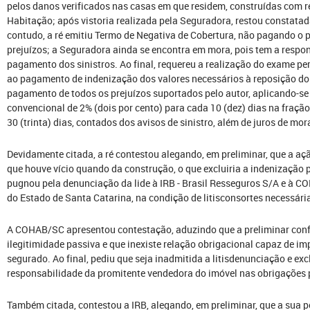
pelos danos verificados nas casas em que residem, construídas com r
Habitação; após vistoria realizada pela Seguradora, restou consta
contudo, a ré emitiu Termo de Negativa de Cobertura, não pagando o 
prejuízos; a Seguradora ainda se encontra em mora, pois tem a respon
pagamento dos sinistros. Ao final, requereu a realização do exame per
ao pagamento de indenização dos valores necessários à reposição do 
pagamento de todos os prejuízos suportados pelo autor, aplicando-s
convencional de 2% (dois por cento) para cada 10 (dez) dias na fração
30 (trinta) dias, contados dos avisos de sinistro, além de juros de mor
Devidamente citada, a ré contestou alegando, em preliminar, que a aç
que houve vício quando da construção, o que excluiria a indenização p
pugnou pela denunciação da lide à IRB - Brasil Resseguros S/A e à
do Estado de Santa Catarina, na condição de litisconsortes necessária
A COHAB/SC apresentou contestação, aduzindo que a preliminar conf
ilegitimidade passiva e que inexiste relação obrigacional capaz de im
segurado. Ao final, pediu que seja inadmitida a litisdenunciação e exc
responsabilidade da promitente vendedora do imóvel nas obrigações p
Também citada, contestou a IRB, alegando, em preliminar, que a sua 