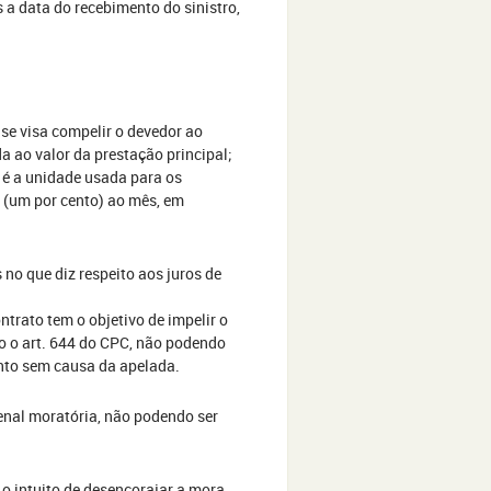
s a data do recebimento do sinistro,
se visa compelir o devedor ao
a ao valor da prestação principal;
e é a unidade usada para os
 (um por cento) ao mês, em
 no que diz respeito aos juros de
ntrato tem o objetivo de impelir o
o o art. 644 do CPC, não podendo
ento sem causa da apelada.
penal moratória, não podendo ser
 o intuito de desencorajar a mora