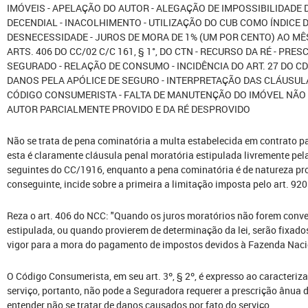
IMÓVEIS - APELAÇÃO DO AUTOR - ALEGAÇÃO DE IMPOSSIBILIDADE 
DECENDIAL - INACOLHIMENTO - UTILIZAÇÃO DO CUB COMO ÍNDICE 
DESNECESSIDADE - JUROS DE MORA DE 1% (UM POR CENTO) AO MÊ
ARTS. 406 DO CC/02 C/C 161, § 1°, DO CTN - RECURSO DA RÉ - PR
SEGURADO - RELAÇÃO DE CONSUMO - INCIDÊNCIA DO ART. 27 DO C
DANOS PELA APÓLICE DE SEGURO - INTERPRETAÇÃO DAS CLÁUSUL
CÓDIGO CONSUMERISTA - FALTA DE MANUTENÇÃO DO IMÓVEL NÃO
AUTOR PARCIALMENTE PROVIDO E DA RÉ DESPROVIDO
Não se trata de pena cominatória a multa estabelecida em contrato p
esta é claramente cláusula penal moratória estipulada livremente pelas
seguintes do CC/1916, enquanto a pena cominatória é de natureza proc
conseguinte, incide sobre a primeira a limitação imposta pelo art. 92
Reza o art. 406 do NCC: "Quando os juros moratórios não forem conv
estipulada, ou quando provierem de determinação da lei, serão fixado
vigor para a mora do pagamento de impostos devidos à Fazenda Naci
O Código Consumerista, em seu art. 3º, § 2º, é expresso ao caracteriza
serviço, portanto, não pode a Seguradora requerer a prescrição ânua 
entender não se tratar de danos causados por fato do serviço.