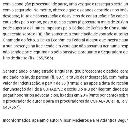
com a condição processual de parte, uma vez que o resseguro seria u
com o segurado. No mérito, altercou que: os danos ocorridos nos imóv
desgaste, falta de conservação e dos vícios de construção; não cabe 
causados pelo tempo, posto que as casas já possuíam mais de 20 (vint
pode superar os limites impostos pelo Código de Defesa do Consumid
que recaia sobre a IRB, tão-somente, a enunciação de vontade autori
Chamada ao feito, a Caixa Econômica Federal alegou que inexiste qual
a sua presença na lide, tendo em vista que não assumiu nenhuma res
não sendo parte legítima no pólo passivo, porquanto a Seguradora de
fins de direito (fls. 565/566).
Sentenciando, o Magistrado singular julgou procedente o pedido, co
indicado no laudo pericial (fl. 607), a título de indenização, com mult
valor da indenização, a partir de 30 (trinta) dias após a data do receb
denunciação da lide à COHAB/SC e excluiu o IRB por ilegitimidade pass
pagar honorários advocatícios, fixados em 20% (vinte por cento) sobr
o procurador do autor e para os procuradores da COHAB/SC e IRB, o val
648/657).
Inconformados, apelam o autor Vilson Medeiros e a ré Atlântica Segu