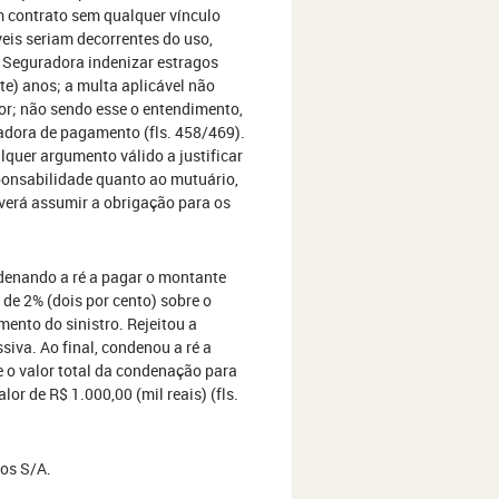
m contrato sem qualquer vínculo
eis seriam decorrentes do uso,
à Seguradora indenizar estragos
e) anos; a multa aplicável não
or; não sendo esse o entendimento,
zadora de pagamento (fls. 458/469).
quer argumento válido a justificar
ponsabilidade quanto ao mutuário,
verá assumir a obrigação para os
ndenando a ré a pagar o montante
a de 2% (dois por cento) sobre o
imento do sinistro. Rejeitou a
iva. Ao final, condenou a ré a
e o valor total da condenação para
or de R$ 1.000,00 (mil reais) (fls.
ros S/A.