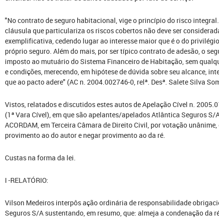
"No contrato de seguro habitacional, vige o princípio do risco integral
cláusula que particulariza os riscos cobertos não deve ser consider
exemplificativa, cedendo lugar ao interesse maior que é o do privilégi
próprio seguro. Além do mais, por ser típico contrato de adesão, o se
imposto ao mutuário do Sistema Financeiro de Habitação, sem qualqu
e condições, merecendo, em hipótese de dúvida sobre seu alcance, int
que ao pacto adere" (AC n. 2004.002746-0, relª. Desª. Salete Silva So
Vistos, relatados e discutidos estes autos de Apelação Cível n. 2005
(1ª Vara Cível), em que são apelantes/apelados Atlântica Seguros S/A
ACORDAM, em Terceira Câmara de Direito Civil, por votação unânime, 
provimento ao do autor e negar provimento ao da ré.
Custas na forma da lei.
I -RELATÓRIO:
Vilson Medeiros interpôs ação ordinária de responsabilidade obrigacio
Seguros S/A sustentando, em resumo, que: almeja a condenação da r