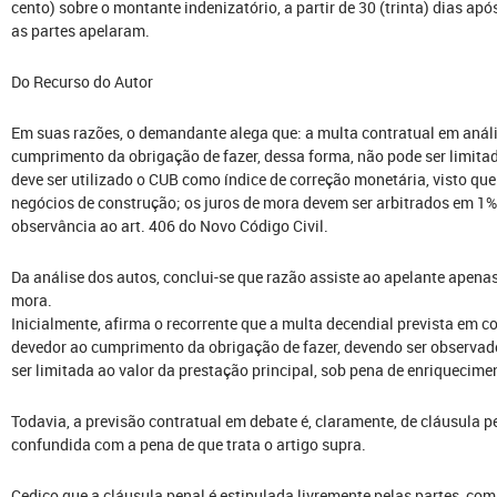
cento) sobre o montante indenizatório, a partir de 30 (trinta) dias apó
as partes apelaram.
Do Recurso do Autor
Em suas razões, o demandante alega que: a multa contratual em análi
cumprimento da obrigação de fazer, dessa forma, não pode ser limitad
deve ser utilizado o CUB como índice de correção monetária, visto qu
negócios de construção; os juros de mora devem ser arbitrados em 1%
observância ao art. 406 do Novo Código Civil.
Da análise dos autos, conclui-se que razão assiste ao apelante apenas
mora.
Inicialmente, afirma o recorrente que a multa decendial prevista em co
devedor ao cumprimento da obrigação de fazer, devendo ser observad
ser limitada ao valor da prestação principal, sob pena de enriquecim
Todavia, a previsão contratual em debate é, claramente, de cláusula 
confundida com a pena de que trata o artigo supra.
Cediço que a cláusula penal é estipulada livremente pelas partes, com