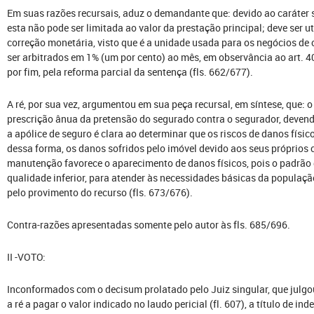
Em suas razões recursais, aduz o demandante que: devido ao caráter s
esta não pode ser limitada ao valor da prestação principal; deve ser u
correção monetária, visto que é a unidade usada para os negócios de
ser arbitrados em 1% (um por cento) ao mês, em observância ao art. 4
por fim, pela reforma parcial da sentença (fls. 662/677).
A ré, por sua vez, argumentou em sua peça recursal, em síntese, que: o
prescrição ânua da pretensão do segurado contra o segurador, devendo
a apólice de seguro é clara ao determinar que os riscos de danos físico
dessa forma, os danos sofridos pelo imóvel devido aos seus próprios 
manutenção favorece o aparecimento de danos físicos, pois o padrã
qualidade inferior, para atender às necessidades básicas da população
pelo provimento do recurso (fls. 673/676).
Contra-razões apresentadas somente pelo autor às fls. 685/696.
II -VOTO:
Inconformados com o decisum prolatado pelo Juiz singular, que julg
a ré a pagar o valor indicado no laudo pericial (fl. 607), a título de i