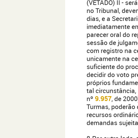
(VETADO) II - ser
no Tribunal, deve
dias, e a Secretar
imediatamente em 
parecer oral do r
sessão de julgame
com registro na ce
unicamente na ce
suficiente do pro
decidir do voto p
próprios fundamen
tal circunstância,
nº
9.957
, de 2000
Turmas, poderão 
recursos ordinári
demandas sujeita