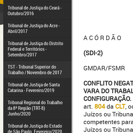
Tribunal de Justiça do Ceará -
Outubro/2016
Tribunal de Justiça do Acre -
Abril/2017
A C Ó R D Ã O
Tribunal de Justiça do Distrito
Federal e Territórios -
(SDI-2)
Setembro/2017
TST - Tribunal Superior do
GMDAR/FSMR
Trabalho / Novembro de 2017
CONFLITO NEGAT
Tribunal de Justiça de Santa
VARA DO TRABAL
Catarina - Fevereiro/2019
CONFIGURAÇÃO. 
Tribunal Regional do Trabalho
art.
804
da
CLT
, 
da 8ª Região (TRT-8)
Juízos ou Tribuna
Junho/2020
competentes para 
Tribunal de Justiça do Estado
Juízos ou Tribun
de São Paulo. Fevereiro/2020