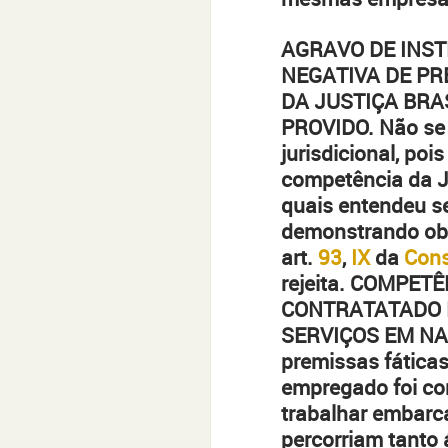
AGRAVO DE INST
NEGATIVA DE PR
DA JUSTIÇA BRA
PROVIDO. Não se 
jurisdicional, po
competência da Ju
quais entendeu se
demonstrando obs
art.
93
,
IX
da
Cons
rejeita. COMPE
CONTRATATADO E
SERVIÇOS EM NA
premissas fáticas
empregado foi con
trabalhar embarca
percorriam tanto 