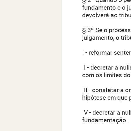
fundamento e o ju
devolverá ao tri
§ 3º Se o process
julgamento, o tri
I - reformar sent
II - decretar a n
com os limites do
III - constatar a
hipótese em que p
IV - decretar a nu
fundamentação.