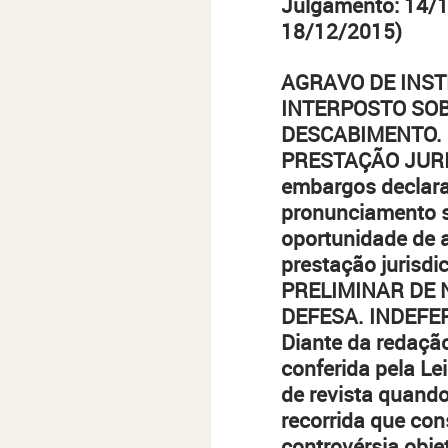
Julgamento: 14/1
18/12/2015)
AGRAVO DE INST
INTERPOSTO SOB 
DESCABIMENTO. 
PRESTAÇÃO JURIS
embargos declarat
pronunciamento so
oportunidade de a
prestação jurisdi
PRELIMINAR DE 
DEFESA. INDEFE
Diante da redação
conferida pela Le
de revista quando
recorrida que co
controvérsia obj