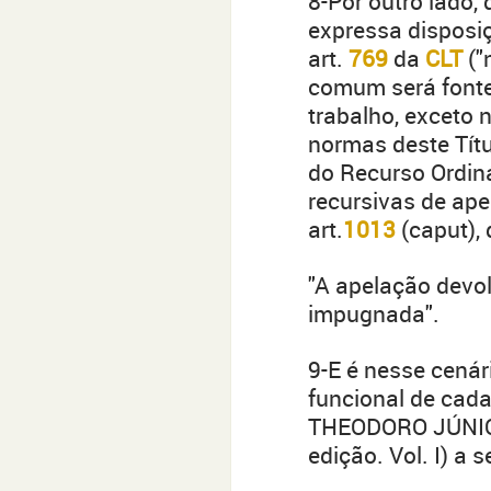
8-Por outro lado, 
expressa disposi
art.
769
da
CLT
("
comum será fonte 
trabalho, exceto 
normas deste Títu
do Recurso Ordiná
recursivas de ape
art.
1013
(caput),
"A apelação devol
impugnada".
9-E é nesse cenár
funcional de cad
THEODORO JÚNIOR 
edição. Vol. I) a 