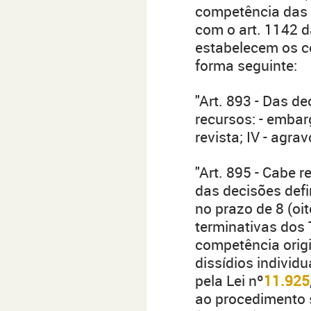
competência das V
com o art. 1142 d
estabelecem os c
forma seguinte:
"Art. 893 - Das d
recursos: - embargo
revista; IV - agrav
"Art. 895 - Cabe r
das decisões defi
no prazo de 8 (oit
terminativas dos 
competência origin
dissídios individu
pela Lei nº
11.925
ao procedimento s