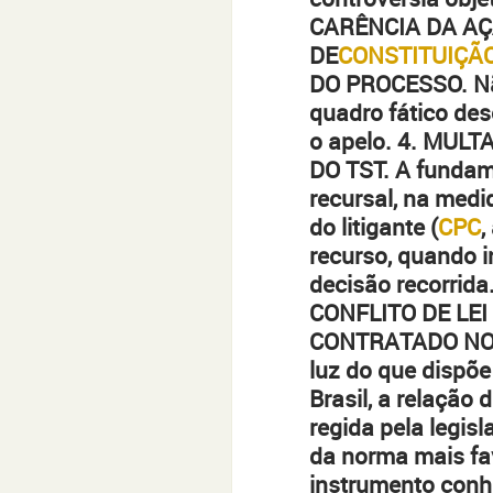
CARÊNCIA DA AÇ
DE
CONSTITUIÇÃ
DO PROCESSO. Não
quadro fático de
o apelo. 4. MUL
DO TST. A fundam
recursal, na medi
do litigante (
CPC
,
recurso, quando 
decisão recorrida
CONFLITO DE LE
CONTRATADO NO 
luz do que dispõe
Brasil, a relação 
regida pela legis
da norma mais fa
instrumento conhe