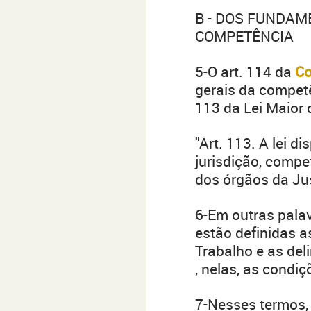
B - DOS FUNDAM
COMPETÊNCIA
5-O art. 114 da
Co
gerais da competê
113 da Lei Maior 
"Art. 113. A lei d
jurisdição, compe
dos órgãos da Jus
6-Em outras palav
estão definidas 
Trabalho e as del
, nelas, as condi
7-Nesses termos,