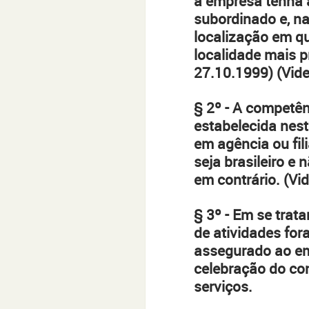
a empresa tenha a
subordinado e, na
localização em q
localidade mais p
27.10.1999) (Vide
§ 2º - A competên
estabelecida nest
em agência ou fil
seja brasileiro e
em contrário. (Vi
§ 3º - Em se tra
de atividades fora
assegurado ao em
celebração do con
serviços.