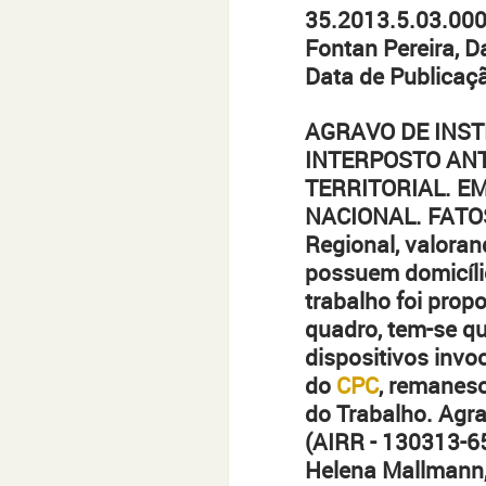
35.2013.5.03.0008
Fontan Pereira, 
Data de Publicaç
AGRAVO DE INST
INTERPOSTO ANT
TERRITORIAL. E
NACIONAL. FATOS
Regional, valoran
possuem domicílio
trabalho foi propo
quadro, tem-se qu
dispositivos invo
do
CPC
, remanes
do Trabalho. Agr
(AIRR - 130313-65
Helena Mallmann,