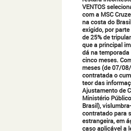
VENTOS seleciona 
com a MSC Cruzei
na costa do Brasi
exigido, por part
de 25% de tripulan
que a principal i
dá na temporada b
cinco meses. Com
meses (de 07/08/
contratada o cump
teor das informa
Ajustamento de Co
Ministério Públic
Brasil), vislumbra
contratado para 
estrangeira, em ág
caso aplicável a 