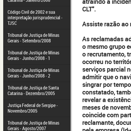
Catarina - Janeiro/2008
atraindo a incidê
CLT".
Código Civil de 2002 e sua
interpretação jurisprudencial -
TJSC
Assiste razão ao 
Tribunal de Justiça de Minas
As reclamadas ad
Gerais - Setembro/2008
o mesmo grupo e
Tribunal de Justiça de Minas
o recrutamento, 
Gerais - Junho/2008 - 1
ocorreu no territó
serviços parcial 
Tribunal de Justiça de Minas
Gerais - Junho/2008 - 2
admitir que o nav
singrar por tempo
Tribunal de Justiça de Santa
constatado, tamb
Catarina - Dezembro/2005
revelar a existên
Justiça Federal de Sergipe -
meses de novembro
Novembro/2005
coincide com part
reclamante, docu
Tribunal de Justiça de Minas
Gerais - Agosto/2007
pela empresa (Id-