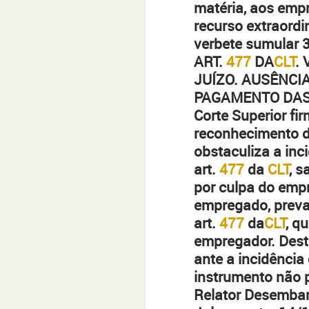
matéria, aos empr
recurso extraordi
verbete sumular 
ART.
477
DA
CLT
.
JUÍZO. AUSÊNCI
PAGAMENTO DAS 
Corte Superior fi
reconhecimento d
obstaculiza a inc
art.
477
da
CLT
, 
por culpa do empr
empregado, preva
art.
477
da
CLT
, q
empregador. Deste
ante a incidênci
instrumento não 
Relator Desembar