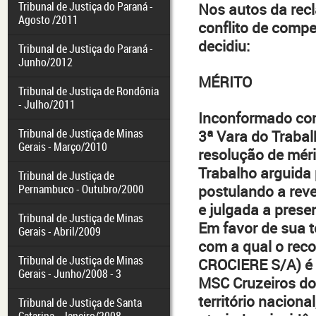
Tribunal de Justiça do Paraná -
Nos autos da rec
Agosto /2011
conflito de compe
decidiu:
Tribunal de Justiça do Paraná -
Junho/2012
MÉRITO
Tribunal de Justiça de Rondônia
- Julho/2011
Inconformado com
Tribunal de Justiça de Minas
3ª Vara do Trabal
Gerais - Março/2010
resolução de méri
Trabalho arguida 
Tribunal de Justiça de
Pernambuco - Outubro/2000
postulando a reve
e julgada a prese
Tribunal de Justiça de Minas
Em favor de sua t
Gerais - Abril/2009
com a qual o reco
Tribunal de Justiça de Minas
CROCIERE S/A) é 
Gerais - Junho/2008 - 3
MSC Cruzeiros do 
território naciona
Tribunal de Justiça de Santa