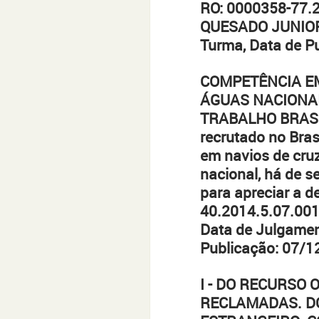
RO: 0000358-77.2
QUESADO JUNIOR.
Turma, Data de P
COMPETÊNCIA EM
ÁGUAS NACIONAI
TRABALHO BRASILE
recrutado no Bras
em navios de cruz
nacional, há de s
para apreciar a d
40.2014.5.07.00
Data de Julgamen
Publicação: 07/1
I - DO RECURSO
RECLAMADAS. D