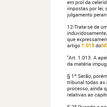
em prol da celeri
impostas por lei,
julgamento perant
12-Trata-se de um
induvidosamente, 
que expressament
artigo
1.013
do
N
"Art. 1.013. A ap
da matéria impug
§ 1º Serão, porém
tribunal todas as
processo, ainda 
relativas ao capí
§ 2º Quando o ped