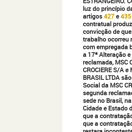
ESTRANGEIRO. C
luz do princípio d
artigos
427
e
435
contratual produz 
convicção de que 
trabalho ocorreu 
com empregada bra
a 17ª Alteração e
reclamada, MSC 
CROCIERE S/A e
BRASIL LTDA são s
Social da MSC CR
segunda reclama
sede no Brasil, na
Cidade e Estado d
que a contratação 
que a contratação
restara incontes