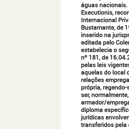
águas nacionais. O
Executionis, reco
Internacional Pri
Bustamante, de 1
inserido na juris
editada pelo Cole
estabelecia o seg
nº 181, de 16.04.2
pelas leis vigent
aquelas do local 
relações empregat
própria, regendo-s
ser, normalmente,
armador/empregado
diploma específic
jurídicas envolve
transferidos pela