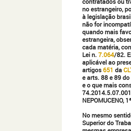
contratados ou tr
no estrangeiro, p
à legislação brasi
não for incompatí
quando mais favor
estrangeira, obs
cada matéria, co
Lei n.
7.064
/82. E
aplicável ao pre
artigos
651
da
CL
e arts. 88 e 89 d
e o que mais con
74.2014.5.07.00
NEPOMUCENO, 1ª 
No mesmo sentido
Superior do Trab
mesmas empresa